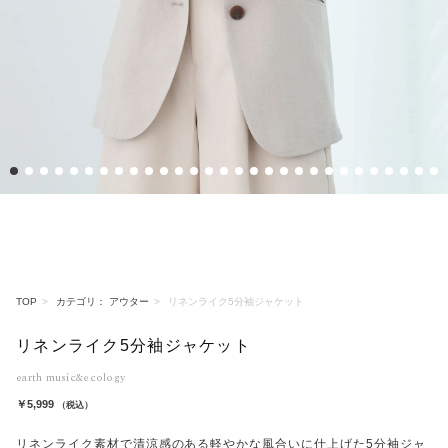
1
2
3
4
5
6
7
8
9
10
11
12
13
14
15
16
17
18
19
20
21
22
23
24
25
26
27
28
2
TOP
カテゴリ： アウター
リネンライク5分袖ジャケット
リネンライク5分袖ジャケット
earth music&ecology
￥5,999
（税込）
リネンライク素材で清涼感のある軽やかな風合いに仕上げた5分袖ジャ