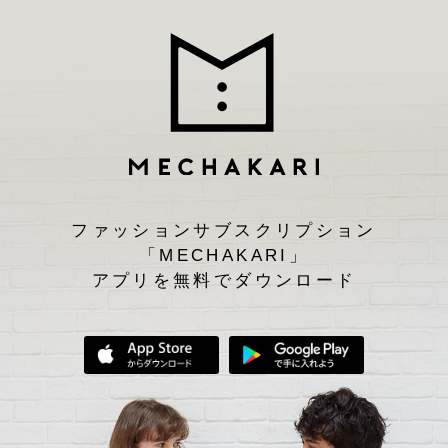
ファッションサブスクリプション
「MECHAKARI」
アプリを無料でダウンロード
App Storeからダウンロード
Google Play