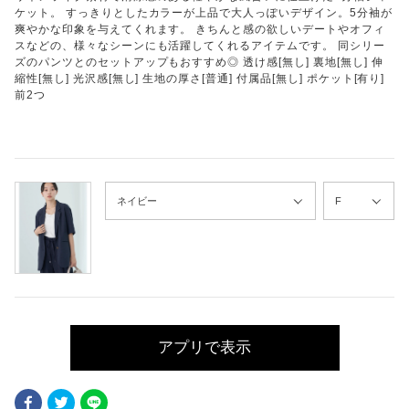
ケット。 すっきりとしたカラーが上品で大人っぽいデザイン。5分袖が
爽やかな印象を与えてくれます。 きちんと感の欲しいデートやオフィ
スなどの、様々なシーンにも活躍してくれるアイテムです。 同シリー
ズのパンツとのセットアップもおすすめ◎ 透け感[無し] 裏地[無し] 伸
縮性[無し] 光沢感[無し] 生地の厚さ[普通] 付属品[無し] ポケット[有り]
前2つ
アプリで表示
Facebook
Twitter
LINE