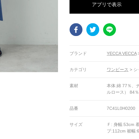
アプリで表示
Facebook
Twitter
LINE
ブランド
YECCA VECCA
カテゴリ
ワンピース
>
シ
素材
本体:綿 77％
ルロース） 84
品番
7C41L0H0200
サイズ
Ｆ: 身幅:53cm 
プ:112cm 裾幅: