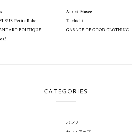
s
AnriettMusée
 FLEUR Petite Robe
Te chichi
TANDARD BOUTIQUE
GARAGE OF GOOD CLOTHING
os2
CATEGORIES
パンツ
セットアップ