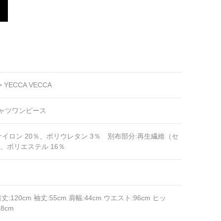
>
YECCA VECCA
ャツワンピース
、ナイロン 20％、ポリウレタン 3％ 別布部分:再生繊維（セ
％、ポリエステル 16％
着丈:120cm 袖丈:55cm 肩幅:44cm ウエスト:96cm ヒッ
68cm