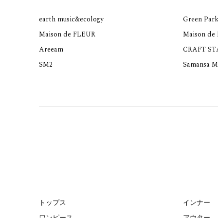
earth music&ecology
Green Park
Maison de FLEUR
Maison de
Areeam
CRAFT S
SM2
Samansa M
トップス
インナー
ワンピース
アウター