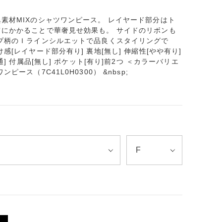
素材MIXのシャツワンピース。 レイヤード部分はト
にかかることで華奢見せ効果も。 サイドのリボンも
プ柄のＩラインシルエットで品良くスタイリングで
[レイヤード部分有り] 裏地[無し] 伸縮性[やや有り]
] 付属品[無し] ポケット[有り]前2つ ＜カラーバリエ
ース（7C41L0H0300） &nbsp;