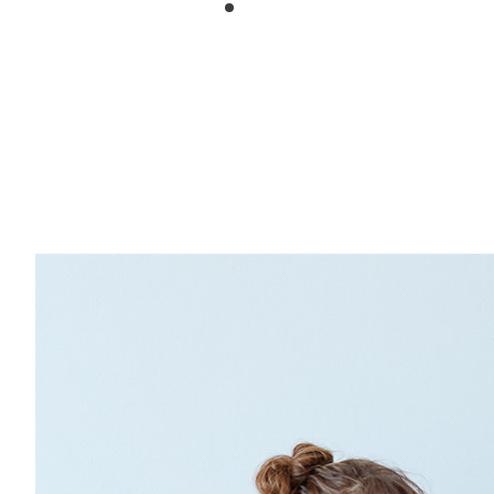
1
2
3
4
5
6
7
8
9
10
11
12
13
14
15
1