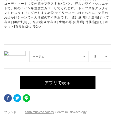
コーディネートに立体感をプラスするパンツ。 程よいワイドシルエッ
トで、脚のラインを適度にカバーしてくれます。 トップスをタックイ
ンしたスタイリングがおすすめ◎ デイリーユースはもちろん、休日の
お出かけシーンでも大活躍のアイテムです。 透け感[無し] 裏地[すべて
有り] 伸縮性[無し] 光沢感[やや有り] 生地の厚さ[普通] 付属品[無し] ポ
ケット[有り]前2つ 後2つ
アプリで表示
Facebook
Twitter
LINE
ブランド
earth music&ecology
>
earth music&ecology