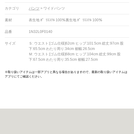
カテゴリ
パンツ
>
ワイドパンツ
素材
表生地 ﾎ゜ﾘｴｽﾃﾙ 100％裏生地 ﾎ゜ﾘｴｽﾃﾙ 100％
品番
1N32L0F0140
サイズ
Ｓ: ウエスト:[ゴム仕様]62cm ヒップ:101.5cm 総丈:97cm 股
下:65.5cm わたり周り:34cm 裾幅:26.5cm
Ｍ: ウエスト:[ゴム仕様]68cm ヒップ:104cm 総丈:99cm 股
下:67.5cm わたり周り:35.5cm 裾幅:27.5cm
※取り扱いアイテムは一部アプリと異なる場合がありますので、最新の取り扱いアイテムは
アプリにてご確認ください。