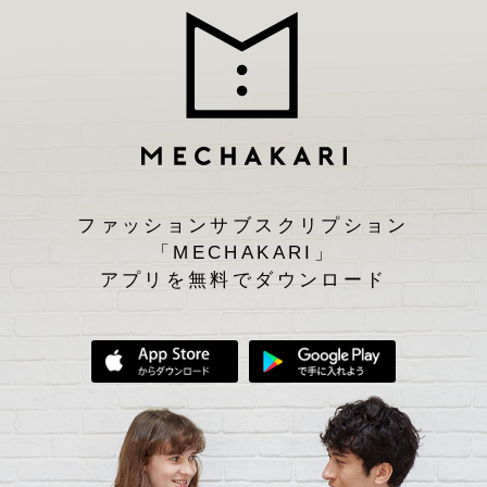
ファッションサブスクリプション
「MECHAKARI」
アプリを無料でダウンロード
App Storeからダウンロード
Google Play