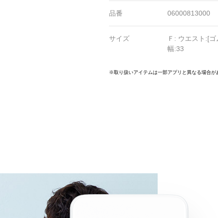
品番
06000813000
サイズ
Ｆ: ウエスト:[ゴ
幅:33
1
22
23
24
25
26
27
28
29
30
31
※取り扱いアイテムは一部アプリと異なる場合が