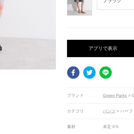
アプリで表示
Facebook
Twitter
LINE
ブランド
Green Parks
>
G
カテゴリ
パンツ
>
ハーフ
素材
未定 0％