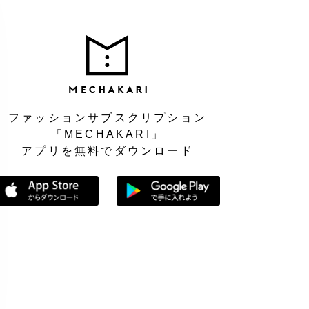
MEC
ファッションサブスクリプション
「MECHAKARI」
アプリを無料でダウンロード
App Storeからダウンロード
Google Playで手に入れよう