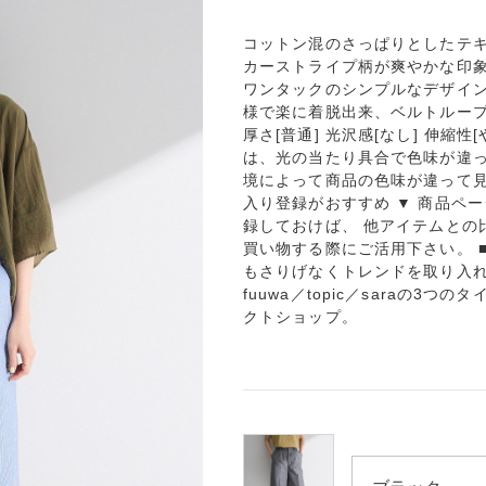
コットン混のさっぱりとしたテ
カーストライプ柄が爽やかな印
ワンタックのシンプルなデザイ
様で楽に着脱出来、ベルトループ
厚さ[普通] 光沢感[なし] 伸縮性
は、光の当たり具合で色味が違っ
境によって商品の色味が違って見
入り登録がおすすめ ▼ 商品ペ
録しておけば、 他アイテムとの
買い物する際にご活用下さい。 ■Gr
もさりげなくトレンドを取り入れたオリ
fuuwa／topic／saraの
クトショップ。