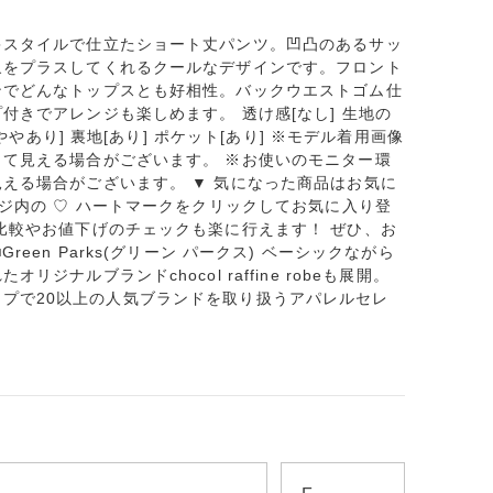
キスタイルで仕立たショート丈パンツ。凹凸のあるサッ
象をプラスしてくれるクールなデザインです。フロント
ンでどんなトップスとも好相性。バックウエストゴム仕
付きでアレンジも楽しめます。 透け感[なし] 生地の
[ややあり] 裏地[あり] ポケット[あり] ※モデル着用画像
て見える場合がございます。 ※お使いのモニター環
える場合がございます。 ▼ 気になった商品はお気に
ージ内の ♡ ハートマークをクリックしてお気に入り登
比較やお値下げのチェックも楽に行えます！ ぜひ、お
een Parks(グリーン パークス) ベーシックながら
ジナルブランドchocol raffine robeも展開。
3つのタイプで20以上の人気ブランドを取り扱うアパレルセレ