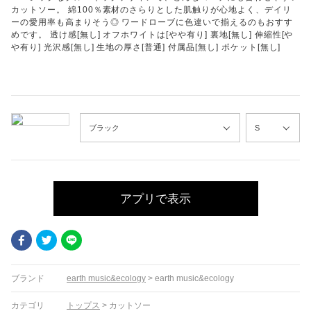
カットソー。 綿100％素材のさらりとした肌触りが心地よく、デイリ
ーの愛用率も高まりそう◎ ワードローブに色違いで揃えるのもおすす
めです。 透け感[無し] オフホワイトは[やや有り] 裏地[無し] 伸縮性[や
や有り] 光沢感[無し] 生地の厚さ[普通] 付属品[無し] ポケット[無し]
アプリで表示
Facebook
Twitter
LINE
ブランド
earth music&ecology
>
earth music&ecology
カテゴリ
トップス
>
カットソー