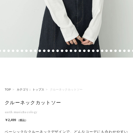
4
5
6
7
8
9
10
11
12
13
14
15
16
17
18
19
20
21
22
23
24
25
26
27
28
29
30
31
32
3
TOP
カテゴリ： トップス
クルーネックカットソー
クルーネックカットソー
earth music&ecology
￥2,499
（税込）
ベーシックなクルーネックデザインで、どんなコーデにも合わせやすい