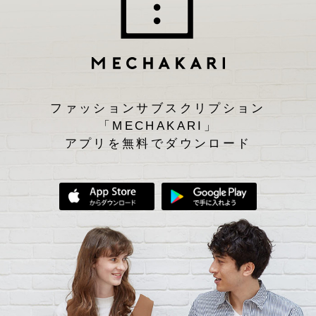
ファッションサブスクリプション
「MECHAKARI」
アプリを無料でダウンロード
App Storeからダウンロード
Google Play