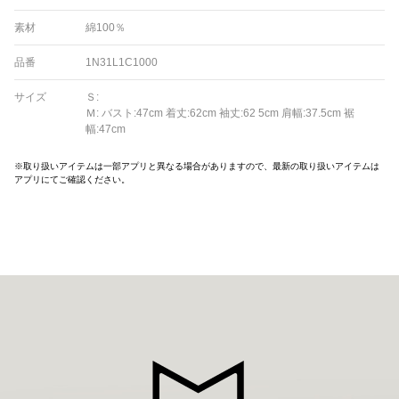
素材
綿100％
品番
1N31L1C1000
サイズ
Ｓ:
Ｍ: バスト:47cm 着丈:62cm 袖丈:62 5cm 肩幅:37.5cm 裾
幅:47cm
※取り扱いアイテムは一部アプリと異なる場合がありますので、最新の取り扱いアイテムは
アプリにてご確認ください。