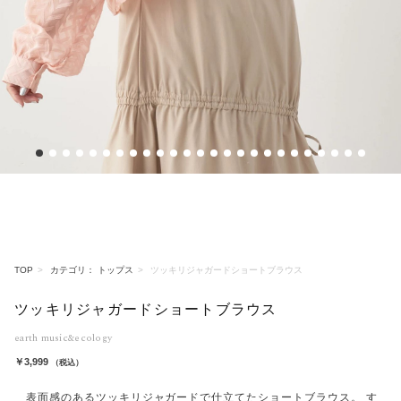
1
2
3
4
5
6
7
8
9
10
11
12
13
14
15
16
17
18
19
20
21
22
23
24
25
TOP
カテゴリ： トップス
ツッキリジャガードショートブラウス
ツッキリジャガードショートブラウス
earth music&ecology
￥3,999
（税込）
表面感のあるツッキリジャガードで仕立てたショートブラウス。 す