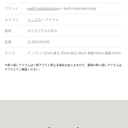
ブランド
earth music&ecology
>
earth music&ecology
カテゴリ
トップス
>
ブラウス
素材
ポリエステル100％
品番
1L33L0A0100
サイズ
Ｆ: バスト:62cm 着丈:45cm 袖丈:48cm 肩幅:60cm 裾幅:63cm
※取り扱いアイテムは一部アプリと異なる場合がありますので、最新の取り扱いアイテムは
アプリにてご確認ください。