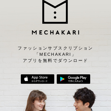
ファッションサブスクリプション
「MECHAKARI」
アプリを無料でダウンロード
App Storeからダウンロード
Google Play