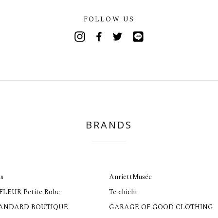
FOLLOW US
Instagram
Facebook
Twitter
Line
BRANDS
s
AnriettMusée
 FLEUR Petite Robe
Te chichi
TANDARD BOUTIQUE
GARAGE OF GOOD CLOTHING