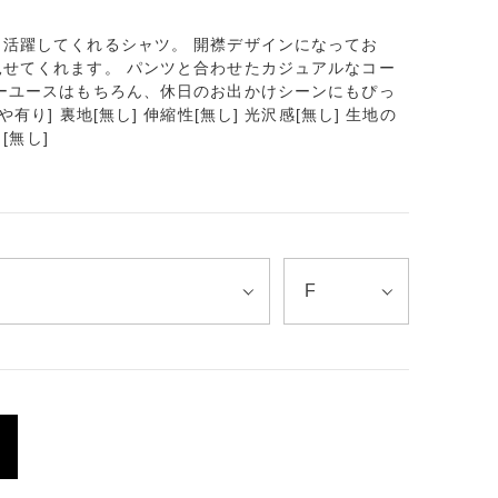
活躍してくれるシャツ。 開襟デザインになってお
せてくれます。 パンツと合わせたカジュアルなコー
ーユースはもちろん、休日のお出かけシーンにもぴっ
り] 裏地[無し] 伸縮性[無し] 光沢感[無し] 生地の
[無し]