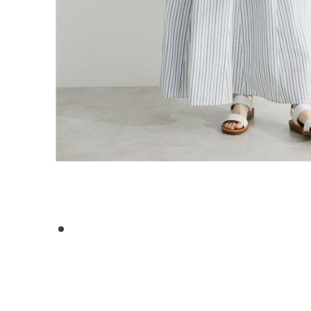
1
2
3
4
5
6
7
8
9
10
11
12
13
14
15
16
17
18
19
20
21
22
23
2