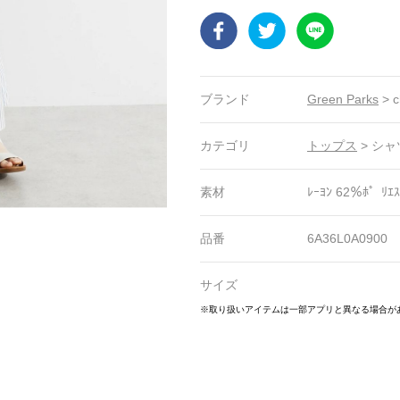
Facebook
Twitter
LINE
ブランド
Green Parks
>
c
カテゴリ
トップス
>
シャ
素材
ﾚｰﾖﾝ 62％ﾎ゜ﾘｴｽ
品番
6A36L0A0900
サイズ
4
25
26
27
28
29
30
31
32
33
34
35
36
37
※取り扱いアイテムは一部アプリと異なる場合が