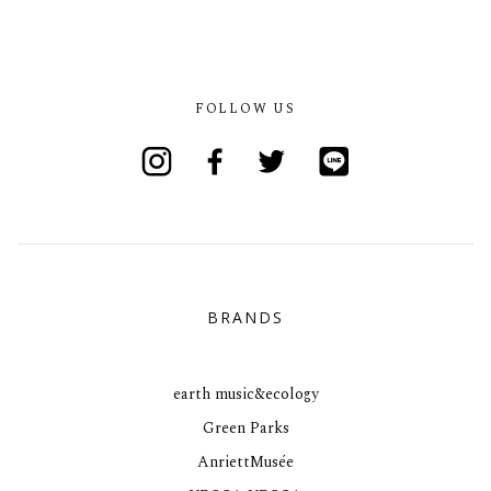
FOLLOW US
Instagram
Facebook
Twitter
Line
BRANDS
earth music&ecology
Green Parks
AnriettMusée