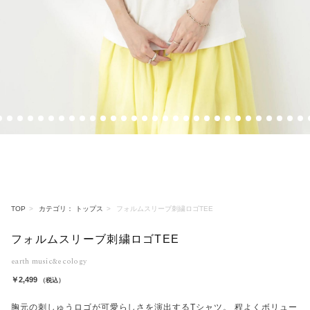
6
7
8
9
10
11
12
13
14
15
16
17
18
19
20
21
22
23
24
25
26
27
28
29
30
31
32
33
34
3
TOP
カテゴリ： トップス
フォルムスリーブ刺繍ロゴTEE
フォルムスリーブ刺繍ロゴTEE
earth music&ecology
￥2,499
（税込）
胸元の刺しゅうロゴが可愛らしさを演出するTシャツ。 程よくボリュー