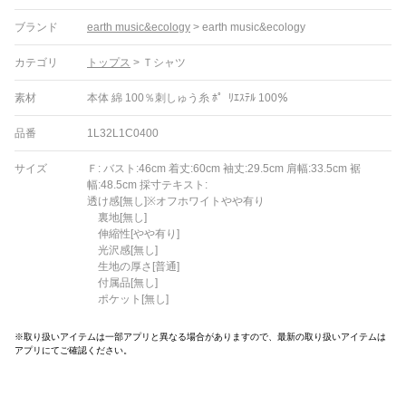
ブランド
earth music&ecology
>
earth music&ecology
カテゴリ
トップス
>
Ｔシャツ
素材
本体 綿 100％刺しゅう糸 ﾎ゜ﾘｴｽﾃﾙ 100％
品番
1L32L1C0400
サイズ
Ｆ: バスト:46cm 着丈:60cm 袖丈:29.5cm 肩幅:33.5cm 裾
幅:48.5cm 採寸テキスト:
透け感[無し]※オフホワイトやや有り
裏地[無し]
伸縮性[やや有り]
光沢感[無し]
生地の厚さ[普通]
付属品[無し]
ポケット[無し]
※取り扱いアイテムは一部アプリと異なる場合がありますので、最新の取り扱いアイテムは
アプリにてご確認ください。