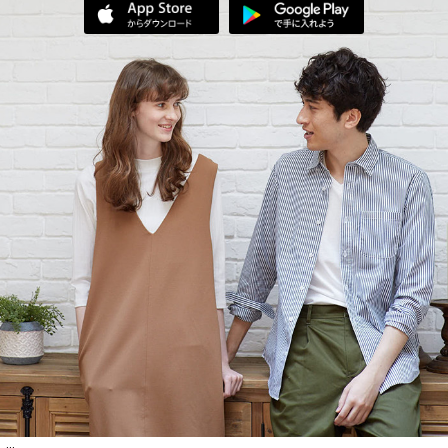
App Storeからダウンロード
Google Play
...