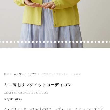
5
16
17
18
19
20
21
22
23
24
25
26
27
28
29
30
31
32
33
34
35
36
37
38
39
40
41
42
43
44
4
TOP
カテゴリ： トップス
ミニ裏毛リングドットカーディガン
ミニ裏毛リングドットカーディガン
CRAFT STANDARD BOUTIQUE
￥3,500
（税込）
＊デイリーカジュアルが上品顔にアップデート。 ＊オールシーズン使