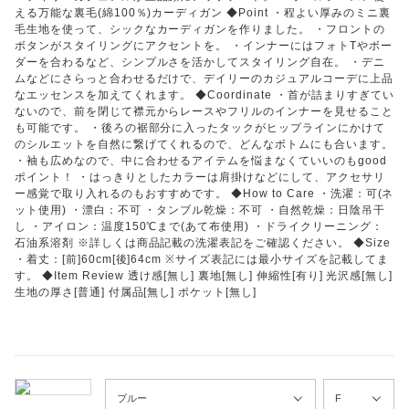
える万能な裏毛(綿100％)カーディガン ◆Point ・程よい厚みのミニ裏
毛生地を使って、シックなカーディガンを作りました。 ・フロントの
ボタンがスタイリングにアクセントを。 ・インナーにはフォトTやボー
ダーを合わるなど、シンプルさを活かしてスタイリング自在。 ・デニ
ムなどにさらっと合わせるだけで、デイリーのカジュアルコーデに上品
なエッセンスを加えてくれます。 ◆Coordinate ・首が詰まりすぎてい
ないので、前を閉じて襟元からレースやフリルのインナーを見せること
も可能です。 ・後ろの裾部分に入ったタックがヒップラインにかけて
のシルエットを自然に繋げてくれるので、どんなボトムにも合います。
・袖も広めなので、中に合わせるアイテムを悩まなくていいのもgood
ポイント！ ・はっきりとしたカラーは肩掛けなどにして、アクセサリ
ー感覚で取り入れるのもおすすめです。 ◆How to Care ・洗濯：可(ネ
ット使用) ・漂白：不可 ・タンブル乾燥：不可 ・自然乾燥：日陰吊干
し ・アイロン：温度150℃まで(あて布使用) ・ドライクリーニング：
石油系溶剤 ※詳しくは商品記載の洗濯表記をご確認ください。 ◆Size
・着丈：[前]60cm[後]64cm ※サイズ表記には最小サイズを記載してま
す。 ◆Item Review 透け感[無し] 裏地[無し] 伸縮性[有り] 光沢感[無し]
生地の厚さ[普通] 付属品[無し] ポケット[無し]