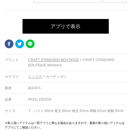
アプリで表示
Facebook
Twitter
LINE
ブランド
CRAFT STANDARD BOUTIQUE
>
CRAFT STANDARD
BOUTIQUE Women's
カテゴリ
トップス
>
カーディガン
素材
綿100％
品番
PA31L1D0200
サイズ
Ｆ: バスト:60cm 着丈:60cm 袖丈:43cm 肩幅:62cm 裾幅:50cm
※取り扱いアイテムは一部アプリと異なる場合がありますので、最新の取り扱いアイテムは
アプリにてご確認ください。