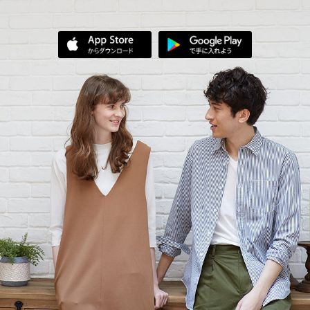
App Storeからダウンロード
Google Play