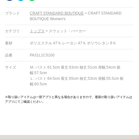
ブランド
CRAFT STANDARD BOUTIQUE
>
CRAFT STANDARD
BOUTIQUE Women's
カテゴリ
トップス
>
スウェット・パーカー
素材
ポリエステル 47％ レーヨン 47％ ポリウレタン 6％
品番
PA31L1C0100
サイズ
Ｍ: バスト:61.5cm 着丈:63cm 袖丈:51cm 肩幅:54cm 裾
幅:57.5cm
Ｌ: バスト:64.5cm 着丈:65cm 袖丈:53cm 肩幅:55.5cm 裾
幅:60.5cm
※取り扱いアイテムは一部アプリと異なる場合がありますので、最新の取り扱いアイテムは
アプリにてご確認ください。