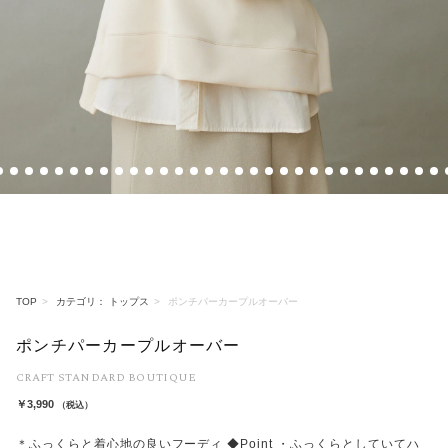
5
6
7
8
9
10
11
12
13
14
15
16
17
18
19
20
21
22
23
24
25
26
27
28
29
30
31
32
33
3
TOP
カテゴリ： トップス
ポンチパーカープルオーバー
ポンチパーカープルオーバー
CRAFT STANDARD BOUTIQUE
￥3,990
（税込）
＊ふっくらと着心地の良いフーディ ◆Point ・ふっくらとしていてハ