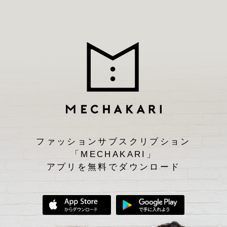
ファッションサブスクリプション
「MECHAKARI」
アプリを無料でダウンロード
App Storeからダウンロード
Google Play