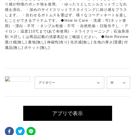
リ感が特徴のポンチ地を使用。 ・ゆったりとしたシルエットでこなれ
感を演出。 ・深めのサイドスリットでスタイリングに抜け感をプラス
します。 ・合わせるボトムスを選ばず、様々なコーディネートを楽し
むことができるアイテムです。 ◆How to Care ・洗濯：可(ネット使
用) ・漂白：不可 ・タンブル乾燥：不可 ・自然乾燥：日陰吊干し ・ア
イロン：温度110℃まで(あて布使用) ・ドライクリーニング：石油系溶
剤 ※詳しくは商品記載の洗濯表記をご確認ください。 ◆Item Review
透け感[無し] 裏地[無し] 伸縮性[有り] 光沢感[無し] 生地の厚さ[普通] 付
属品[無し] ポケット[無し]
アプリで表示
Facebook
Twitter
LINE