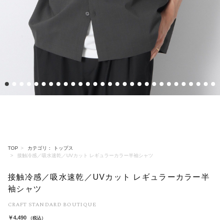
1
2
3
4
5
6
7
8
9
10
11
12
13
14
15
16
17
18
19
20
21
22
23
24
25
26
27
28
2
TOP
カテゴリ： トップス
接触冷感／吸水速乾／UVカット レギュラーカラー半袖シャツ
接触冷感／吸水速乾／UVカット レギュラーカラー半
袖シャツ
CRAFT STANDARD BOUTIQUE
￥4,490
（税込）