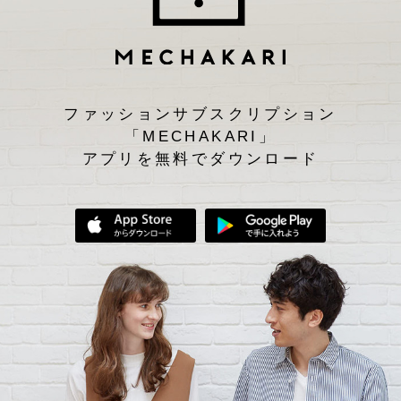
ファッションサブスクリプション
「MECHAKARI」
アプリを無料でダウンロード
App Storeからダウンロード
Google Play