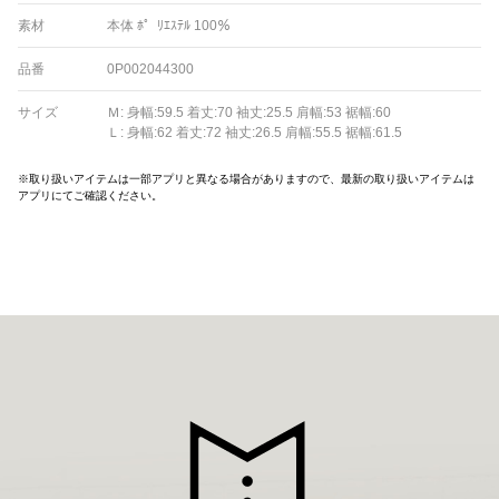
素材
本体 ﾎ゜ﾘｴｽﾃﾙ 100％
品番
0P002044300
サイズ
Ｍ: 身幅:59.5 着丈:70 袖丈:25.5 肩幅:53 裾幅:60
Ｌ: 身幅:62 着丈:72 袖丈:26.5 肩幅:55.5 裾幅:61.5
※取り扱いアイテムは一部アプリと異なる場合がありますので、最新の取り扱いアイテムは
アプリにてご確認ください。