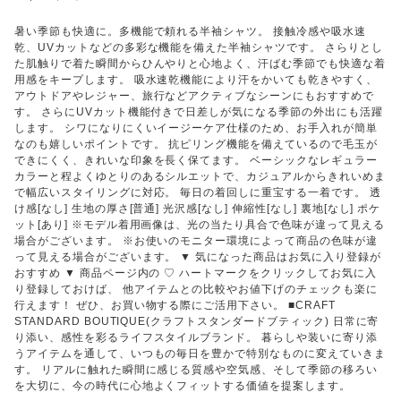
暑い季節も快適に。多機能で頼れる半袖シャツ。 接触冷感や吸水速
乾、UVカットなどの多彩な機能を備えた半袖シャツです。 さらりとし
た肌触りで着た瞬間からひんやりと心地よく、汗ばむ季節でも快適な着
用感をキープします。 吸水速乾機能により汗をかいても乾きやすく、
アウトドアやレジャー、旅行などアクティブなシーンにもおすすめで
す。 さらにUVカット機能付きで日差しが気になる季節の外出にも活躍
します。 シワになりにくいイージーケア仕様のため、お手入れが簡単
なのも嬉しいポイントです。 抗ピリング機能を備えているので毛玉が
できにくく、きれいな印象を長く保てます。 ベーシックなレギュラー
カラーと程よくゆとりのあるシルエットで、カジュアルからきれいめま
で幅広いスタイリングに対応。 毎日の着回しに重宝する一着です。 透
け感[なし] 生地の厚さ[普通] 光沢感[なし] 伸縮性[なし] 裏地[なし] ポケ
ット[あり] ※モデル着用画像は、光の当たり具合で色味が違って見える
場合がございます。 ※お使いのモニター環境によって商品の色味が違
って見える場合がございます。 ▼ 気になった商品はお気に入り登録が
おすすめ ▼ 商品ページ内の ♡ ハートマークをクリックしてお気に入
り登録しておけば、 他アイテムとの比較やお値下げのチェックも楽に
行えます！ ぜひ、お買い物する際にご活用下さい。 ■CRAFT
STANDARD BOUTIQUE(クラフトスタンダードブティック) 日常に寄
り添い、感性を彩るライフスタイルブランド。 暮らしや装いに寄り添
うアイテムを通して、いつもの毎日を豊かで特別なものに変えていきま
す。 リアルに触れた瞬間に感じる質感や空気感、そして季節の移ろい
を大切に、今の時代に心地よくフィットする価値を提案します。