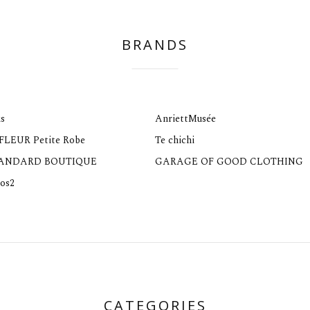
BRANDS
s
AnriettMusée
 FLEUR Petite Robe
Te chichi
TANDARD BOUTIQUE
GARAGE OF GOOD CLOTHING
os2
CATEGORIES