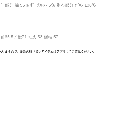
ﾌ゛部分 綿 95％ ﾎ゜ﾘｳﾚﾀﾝ 5％ 別布部分 ﾅｲﾛﾝ 100％
:前65.5／後71 袖丈:53 裾幅:57
ありますので、最新の取り扱いアイテムはアプリにてご確認ください。