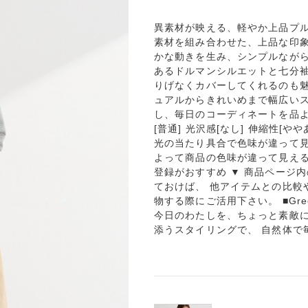
異素材が映える、軽やか上品プル
素材を組み合わせた、上品な印
かな動きを生み、シンプルなが
あるドルマンシルエットと七分
りげなくカバーしてくれるのも
ュアルからきれいめまで幅広い
し、毎日のコーディネートを品よ
[普通] 光沢感[なし] 伸縮性[や
光の当たり具合で色味が違って見
よって商品の色味が違って見える
登録がおすすめ ▼ 商品ページ
ておけば、 他アイテムとの比較
物する際にご活用下さい。 ■Gree
今日のわたしを、ちょっと素敵に。
添うスタイリングで、 自然体で