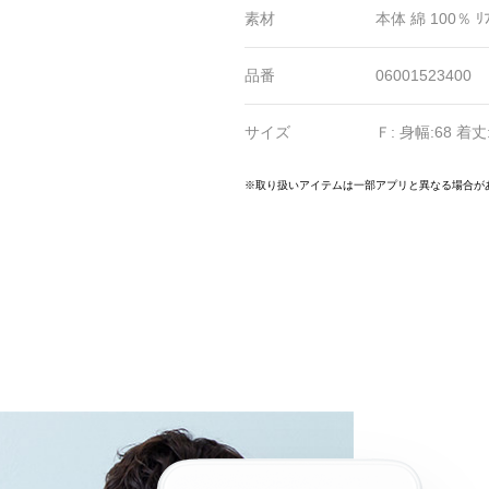
素材
本体 綿 100％ ﾘ
品番
06001523400
サイズ
Ｆ: 身幅:68 着丈
25
26
27
28
29
30
31
32
33
34
35
36
37
38
※取り扱いアイテムは一部アプリと異なる場合が