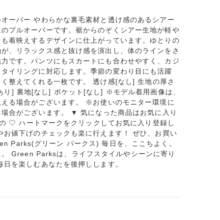
オーバー やわらかな裏毛素材と透け感のあるシアー
象のプルオーバーです。裾からのぞくシアー生地が軽や
らも着映えするデザインに仕上がっています。ゆとりの
袖が、リラックス感と抜け感を演出し、体のラインをさ
魅力です。パンツにもスカートにも合わせやすく、カジ
スタイリングに対応します。季節の変わり目にも活躍
く整えてくれる一枚です。 透け感[なし] 生地の厚さ
やあり] 裏地[なし] ポケット[なし] ※モデル着用画像は、
える場合がございます。 ※お使いのモニター環境に
場合がございます。 ▼ 気になった商品はお気に入り
内の ♡ ハートマークをクリックしてお気に入り登録し
やお値下げのチェックも楽に行えます！ ぜひ、お買い
n Parks(グリーン パークス) 毎日を、ここちよく。
 Green Parksは、ライフスタイルやシーンに寄り
毎日を楽しむあなたを後押しします。