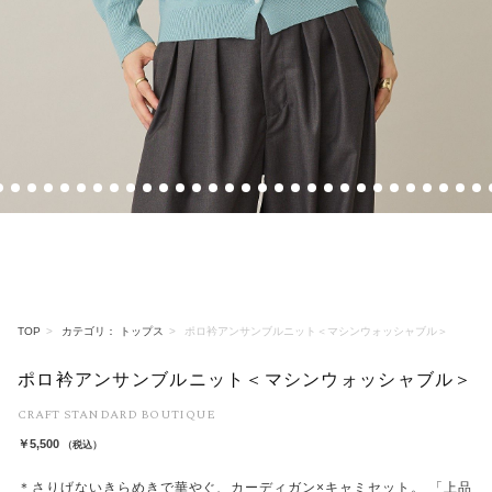
6
7
8
9
10
11
12
13
14
15
16
17
18
19
20
21
22
23
24
25
26
27
28
29
30
31
32
33
34
3
TOP
カテゴリ： トップス
ポロ衿アンサンブルニット＜マシンウォッシャブル＞
ポロ衿アンサンブルニット＜マシンウォッシャブル＞
CRAFT STANDARD BOUTIQUE
￥5,500
（税込）
＊さりげないきらめきで華やぐ、カーディガン×キャミセット。 「上品