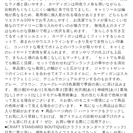
なラメ感と扱いやすさ」 カーディガンは同色ラメ糸を用いながらも、
比較的ちくちくしにくい編地と糸で仕立てました。 キャミソールは編
地が異なるため、着用感に個人差が出る場合がありますが、どちらもポ
リエステル100％でお手入れしやすく、お洗濯でもラメが落ちにくい仕
様なのでデイリーに取り入れやすいのが魅力です。 無地見えのタイプ
はなめらかな肌触りで程よい光沢を楽しめます。 「女らしさを引き立
てるすっきりシルエット」 カーディガンは程よくフィットするシルエ
ットで、肩まわりやウエストラインをすっきり見せて女性らしい印象
に。 コンパクトな着丈でボトムとのバランスが取りやすく、キャミと
のレイヤードで表情を変えられます。 ボタンやリブの仕上げも上品
で、きちんと感のある着こなしにもマッチします。 「セットでも単品
でも幅広く活躍」 セットで合わせればワンランク上の華やかさを演出
し、単品使いなら着回しの幅がぐっと広がります。 ジャケットやシャ
ツのインにキャミを合わせてオフィススタイルに、カーディガンはスカ
ートでフェミニンに、デニムでカジュアルダウンするのもおすすめ。
グレー、ブラウン、ブルーグレーの3色展開で季節の装いに溶け込みま
す。 透け感[ややあり] 生地の厚さ[普通] 光沢感[あり] 伸縮性[あり] 裏地
[なし] ポケット[なし] ※モデル着用画像は、光の当たり具合で色味が違
って見える場合がございます。 ※お使いのモニター環境によって商品
の色味が違って見える場合がございます。 ▼ 気になった商品はお気に
入り登録がおすすめ ▼ 商品ページ内の ♡ ハートマークをクリックし
てお気に入り登録しておけば、 他アイテムとの比較やお値下げのチェ
ックも楽に行えます！ ぜひ、お買い物する際にご活用下さい。
■CRAFT STANDARD BOUTIQUE(クラフトスタンダードブティック)
日常に寄り添い、感性を彩るライフスタイルブランド。 暮らしや装い