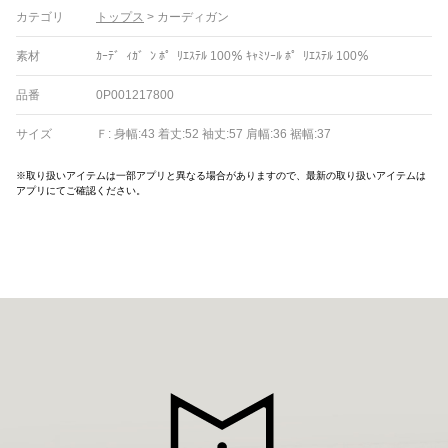
カテゴリ
トップス
>
カーディガン
素材
ｶｰﾃ゛ｨｶ゛ﾝ ﾎ゜ﾘｴｽﾃﾙ 100％ ｷｬﾐｿｰﾙ ﾎ゜ﾘｴｽﾃﾙ 100％
品番
0P001217800
サイズ
Ｆ: 身幅:43 着丈:52 袖丈:57 肩幅:36 裾幅:37
※取り扱いアイテムは一部アプリと異なる場合がありますので、最新の取り扱いアイテムは
アプリにてご確認ください。