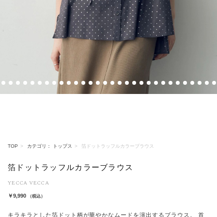
3
4
5
6
7
8
9
10
11
12
13
14
15
16
17
18
19
20
21
22
23
24
25
26
27
28
29
30
31
32
TOP
カテゴリ： トップス
箔ドットラッフルカラーブラウス
箔ドットラッフルカラーブラウス
YECCA VECCA
￥9,990
（税込）
キラキラとした箔ドット柄が華やかなムードを演出するブラウス。 首