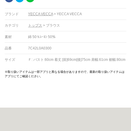
ブランド
YECCA VECCA
>
YECCA VECCA
カテゴリ
トップス
>
ブラウス
素材
綿 50％ﾚｰﾖﾝ 50％
品番
7C42L0A0300
サイズ
Ｆ: バスト:60cm 着丈:[前]69cm[後]75cm 肩幅:61cm 裾幅:80cm
※取り扱いアイテムは一部アプリと異なる場合がありますので、最新の取り扱いアイテムは
アプリにてご確認ください。