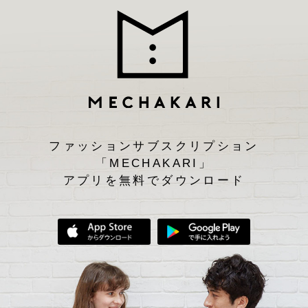
ファッションサブスクリプション
「MECHAKARI」
アプリを無料でダウンロード
App Storeからダウンロード
Google Play