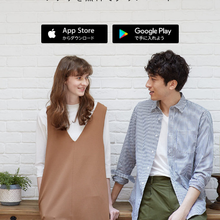
App Storeからダウンロード
Google Play