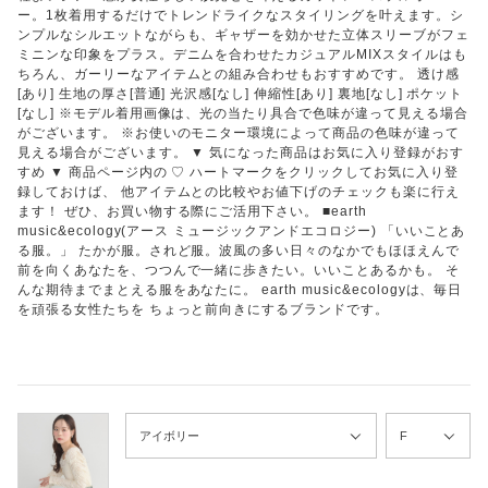
ー。1枚着用するだけでトレンドライクなスタイリングを叶えます。シ
ンプルなシルエットながらも、ギャザーを効かせた立体スリーブがフェ
ミニンな印象をプラス。デニムを合わせたカジュアルMIXスタイルはも
ちろん、ガーリーなアイテムとの組み合わせもおすすめです。 透け感
[あり] 生地の厚さ[普通] 光沢感[なし] 伸縮性[あり] 裏地[なし] ポケット
[なし] ※モデル着用画像は、光の当たり具合で色味が違って見える場合
がございます。 ※お使いのモニター環境によって商品の色味が違って
見える場合がございます。 ▼ 気になった商品はお気に入り登録がおす
すめ ▼ 商品ページ内の ♡ ハートマークをクリックしてお気に入り登
録しておけば、 他アイテムとの比較やお値下げのチェックも楽に行え
ます！ ぜひ、お買い物する際にご活用下さい。 ■earth
music&ecology(アース ミュージックアンドエコロジー) 「いいことあ
る服。」 たかが服。されど服。波風の多い日々のなかでもほほえんで
前を向くあなたを、つつんで一緒に歩きたい。いいことあるかも。 そ
んな期待までまとえる服をあなたに。 earth music&ecologyは、毎日
を頑張る女性たちを ちょっと前向きにするブランドです。