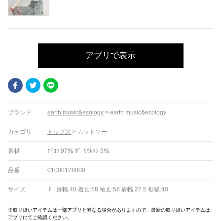
アプリで表示
Facebook
Twitter
LINE
ブランド
earth music&ecology
>
earth music&ecology
カテゴリ
トップス
>
カットソー
素材
ﾅｲﾛﾝ 97％ ﾎ゜ﾘｳﾚﾀﾝ 3％
品番
01000128000
サイズ
Ｆ: 身幅:40 着丈:58 袖丈:58 肩幅:27.5 裾幅:40
※取り扱いアイテムは一部アプリと異なる場合がありますので、最新の取り扱いアイテムは
アプリにてご確認ください。