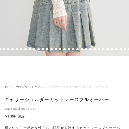
4
5
6
7
8
9
10
11
12
13
14
15
16
17
18
19
20
21
22
23
24
25
26
27
28
29
30
31
32
3
TOP
カテゴリ： トップス
ギャザーショルダーカットレースプルオーバー
ギャザーショルダーカットレースプルオーバー
earth music&ecology
￥2,999
（税込）
程よいシアー感が女性らしい肌見せを叶えるカットレースプルオーバ