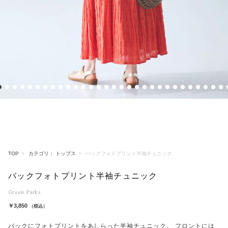
1
2
3
4
5
6
7
8
9
10
11
12
13
14
15
16
17
18
19
20
21
22
23
24
25
26
27
28
29
3
TOP
カテゴリ： トップス
バックフォトプリント半袖チュニック
バックフォトプリント半袖チュニック
Green Parks
￥3,850
（税込）
バックにフォトプリントをあしらった半袖チュニック。 フロントには