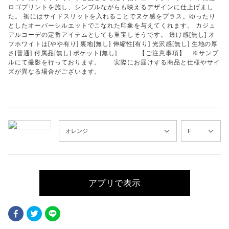
ロゴプリントを施し、シンプルながらも映えるデザインに仕上げまし
た。 裾にはサイドスリットを入れることでヌケ感をプラス。ゆったり
としたオーバーシルエットでこなれた印象を与えてくれます。 カジュ
アルコーデの定番アイテムとしても重宝しそうです。 透け感[無し] オ
フホワイトは[やや有り] 裏地[無し] 伸縮性[有り] 光沢感[無し] 生地の厚
さ[普通] 付属品[無し] ポケット[無し] 【ご注意事項】 ※サンプ
ルにて撮影を行っております。 実際にお届けする商品と仕様やサイ
ズが異なる場合がございます。
アプリで表示
Facebook
Twitter
LINE