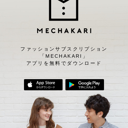
ファッションサブスクリプション
「MECHAKARI」
アプリを無料でダウンロード
App Storeからダウンロード
Google Play