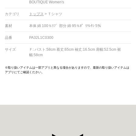
BOUTIQUE Women's
カテゴリ
トップス
>
Ｔシャツ
素材
本体 綿 100％ﾘﾌ゛部分 綿 95％ﾎ゜ﾘｳﾚﾀﾝ 5％
品番
PA32L1C0300
サイズ
Ｆ: バスト:58cm 着丈:65cm 袖丈:16.5cm 肩幅:52.5cm 裾
幅:58cm
※取り扱いアイテムは一部アプリと異なる場合がありますので、最新の取り扱いアイテムは
アプリにてご確認ください。