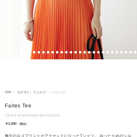
8
9
10
11
12
13
14
15
16
17
18
19
20
21
22
23
24
25
26
27
28
29
30
31
32
33
34
35
36
37
TOP
カテゴリ： Ｔシャツ
Faites Tee
Faites Tee
CRAFT STANDARD BOUTIQUE
￥2,990
（税込）
胸元のロゴプリントがアクセントになったTシャツ。 ゆったりめのシル