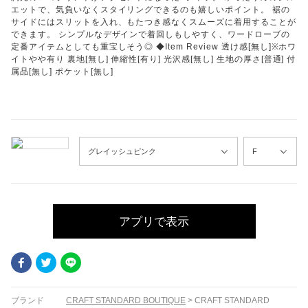
エットで、気負いなくスタイリングできるのも嬉しいポイント。 裾の
サイドにはスリットを入れ、もたつき感なくスムーズに着用することが
できます。 シンプルなデザインで着回しもしやすく、ワードローブの
定番アイテムとしても重宝しそう◎ ◆Item Review 透け感[無し]※ホワ
イトやや有り 裏地[無し] 伸縮性[有り] 光沢感[無し] 生地の厚さ[普通] 付
属品[無し] ポケット[無し]
アプリで表示
Facebook
Twitter
LINE
ブランド
CRAFT STANDARD BOUTIQUE
>
CRAFT STANDARD