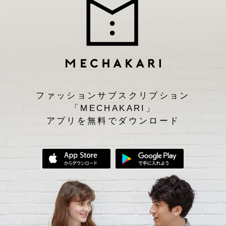
ファッションサブスクリプション
「MECHAKARI」
アプリを無料でダウンロード
App Storeからダウンロード
Google Play