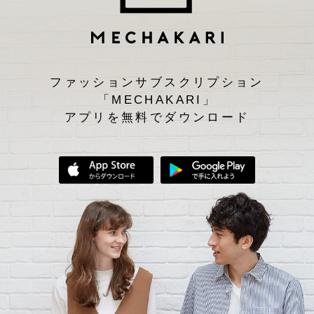
ファッションサブスクリプション
「MECHAKARI」
アプリを無料でダウンロード
App Storeからダウンロード
Google Play