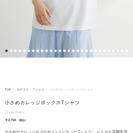
1
2
3
4
5
6
7
8
9
10
11
12
13
14
15
16
17
18
19
20
21
22
23
24
25
26
27
28
TOP
カテゴリ： Ｔシャツ
小さめカレッジボックスTシャツ
小さめカレッジボックスTシャツ
Green Parks
￥2,750
（税込）
小さめのカレッジロゴがポイントになったTシャツ。 レトロな雰囲気漂