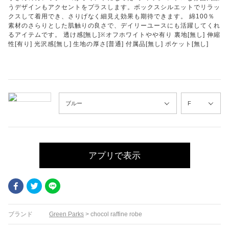
うデザインもアクセントをプラスします。ボックスシルエットでリラッ
クスして着用でき、さりげなく細見え効果も期待できます。 綿100％
素材のさらりとした肌触りの良さで、デイリーユースにも活躍してくれ
るアイテムです。 透け感[無し]※オフホワイトやや有り 裏地[無し] 伸縮
性[有り] 光沢感[無し] 生地の厚さ[普通] 付属品[無し] ポケット[無し]
アプリで表示
Facebook
Twitter
LINE
ブランド
Green Parks
>
chocol raffine robe