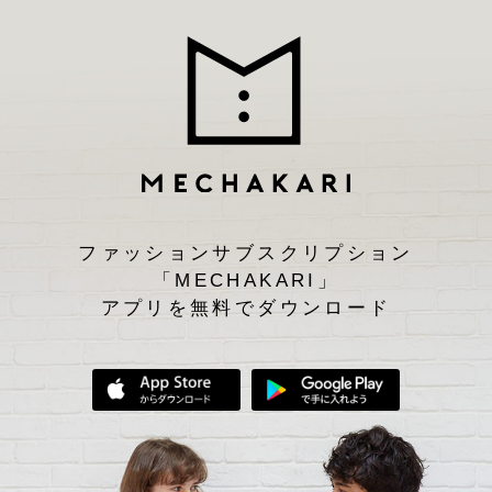
ファッションサブスクリプション
「MECHAKARI」
アプリを無料でダウンロード
App Storeからダウンロード
Google Play