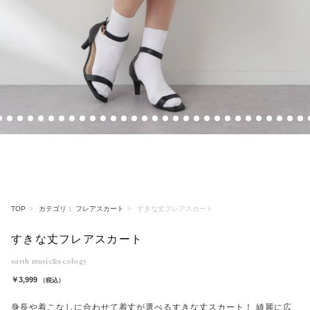
10
11
12
13
14
15
16
17
18
19
20
21
22
23
24
25
26
27
28
29
30
31
32
33
34
35
36
37
38
3
TOP
カテゴリ： フレアスカート
すきな丈フレアスカート
すきな丈フレアスカート
earth music&ecology
￥3,999
（税込）
身長や着こなしに合わせて着丈が選べるすきな丈スカート！ 綺麗に広