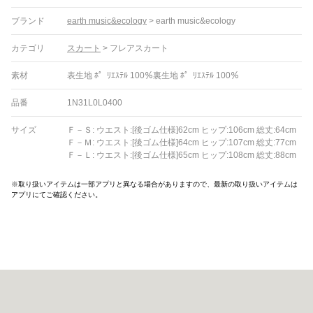
ブランド
earth music&ecology
>
earth music&ecology
カテゴリ
スカート
>
フレアスカート
素材
表生地 ﾎ゜ﾘｴｽﾃﾙ 100％裏生地 ﾎ゜ﾘｴｽﾃﾙ 100％
品番
1N31L0L0400
サイズ
Ｆ－Ｓ: ウエスト:[後ゴム仕様]62cm ヒップ:106cm 総丈:64cm
Ｆ－Ｍ: ウエスト:[後ゴム仕様]64cm ヒップ:107cm 総丈:77cm
Ｆ－Ｌ: ウエスト:[後ゴム仕様]65cm ヒップ:108cm 総丈:88cm
※取り扱いアイテムは一部アプリと異なる場合がありますので、最新の取り扱いアイテムは
アプリにてご確認ください。