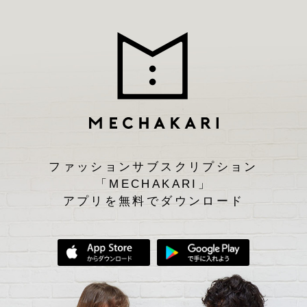
ファッションサブスクリプション
「MECHAKARI」
アプリを無料でダウンロード
App Storeからダウンロード
Google Play