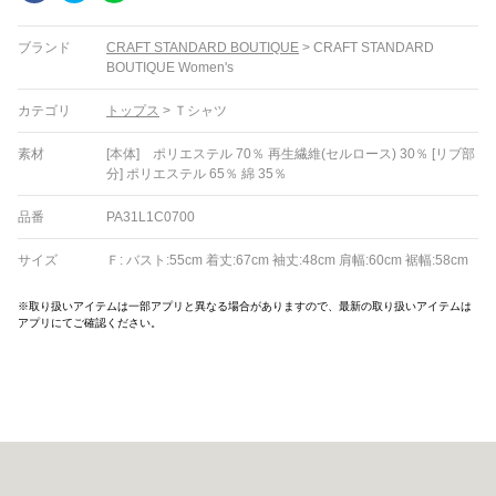
ブランド
CRAFT STANDARD BOUTIQUE
>
CRAFT STANDARD
BOUTIQUE Women's
カテゴリ
トップス
>
Ｔシャツ
素材
[本体] ポリエステル 70％ 再生繊維(セルロース) 30％ [リブ部
分] ポリエステル 65％ 綿 35％
品番
PA31L1C0700
サイズ
Ｆ: バスト:55cm 着丈:67cm 袖丈:48cm 肩幅:60cm 裾幅:58cm
※取り扱いアイテムは一部アプリと異なる場合がありますので、最新の取り扱いアイテムは
アプリにてご確認ください。