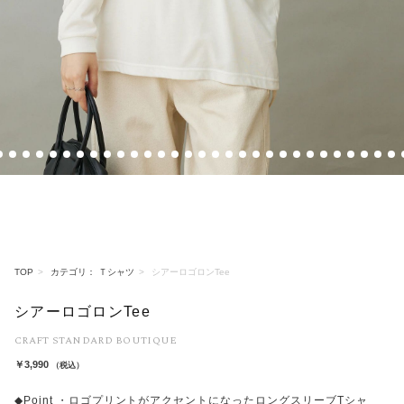
1
12
13
14
15
16
17
18
19
20
21
22
23
24
25
26
27
28
29
30
31
32
33
34
35
36
37
38
39
40
4
TOP
カテゴリ： Ｔシャツ
シアーロゴロンTee
シアーロゴロンTee
CRAFT STANDARD BOUTIQUE
￥3,990
（税込）
◆Point ・ロゴプリントがアクセントになったロングスリーブTシャ