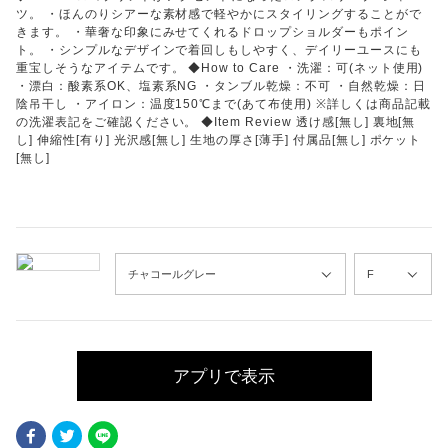
ツ。 ・ほんのりシアーな素材感で軽やかにスタイリングすることがで
きます。 ・華奢な印象にみせてくれるドロップショルダーもポイン
ト。 ・シンプルなデザインで着回しもしやすく、デイリーユースにも
重宝しそうなアイテムです。 ◆How to Care ・洗濯：可(ネット使用)
・漂白：酸素系OK、塩素系NG ・タンブル乾燥：不可 ・自然乾燥：日
陰吊干し ・アイロン：温度150℃まで(あて布使用) ※詳しくは商品記載
の洗濯表記をご確認ください。 ◆Item Review 透け感[無し] 裏地[無
し] 伸縮性[有り] 光沢感[無し] 生地の厚さ[薄手] 付属品[無し] ポケット
[無し]
アプリで表示
Facebook
Twitter
LINE