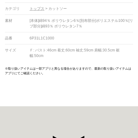
カテゴリ
トップス
>
カットソー
素材
[本体]綿94％ ポリウレタン6％[別布部分]ポリエステル100％[リ
ブ部分]綿93％ ポリウレタン7％
品番
6P31L1C1000
サイズ
Ｆ: バスト:46cm 着丈:60cm 袖丈:59cm 肩幅:30.5cm 裾
幅:50cm
※取り扱いアイテムは一部アプリと異なる場合がありますので、最新の取り扱いアイテムは
アプリにてご確認ください。