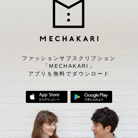
ファッションサブスクリプション
「MECHAKARI」
アプリを無料でダウンロード
App Storeからダウンロード
Google Play