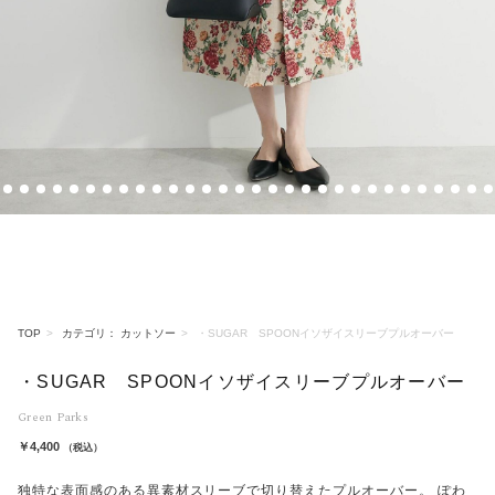
2
3
4
5
6
7
8
9
10
11
12
13
14
15
16
17
18
19
20
21
22
23
24
25
26
27
28
29
30
31
TOP
カテゴリ： カットソー
・SUGAR SPOONイソザイスリーブプルオーバー
・SUGAR SPOONイソザイスリーブプルオーバー
Green Parks
￥4,400
（税込）
独特な表面感のある異素材スリーブで切り替えたプルオーバー。 ぽわ