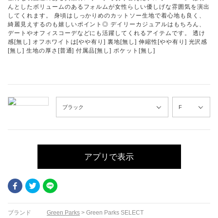
んとしたボリュームのあるフォルムが女性らしい優しげな雰囲気を演出
してくれます。 身頃はしっかりめのカットソー生地で着心地も良く、
綺麗見えするのも嬉しいポイント◎ デイリーカジュアルはもちろん、
デートやオフィスコーデなどにも活躍してくれるアイテムです。 透け
感[無し] オフホワイトは[やや有り] 裏地[無し] 伸縮性[やや有り] 光沢感
[無し] 生地の厚さ[普通] 付属品[無し] ポケット[無し]
アプリで表示
Facebook
Twitter
LINE
ブランド
Green Parks
>
Green Parks SELECT