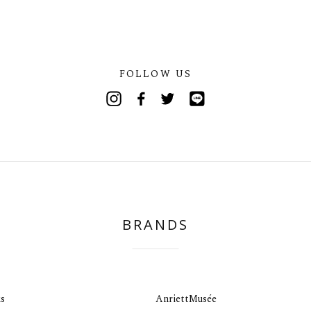
FOLLOW US
Instagram
Facebook
Twitter
Line
BRANDS
s
AnriettMusée