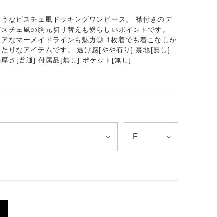
うなビスチェ風ドッキングワンピース。 襟付きのデ
ビスチェ風の胸元切り替えも愛らしいポイントです。
アなマーメイドラインも魅力◎ 1枚着でも着こなしが
りなアイテムです。 透け感[やや有り] 裏地[無し]
厚さ[普通] 付属品[無し] ポケット[無し]