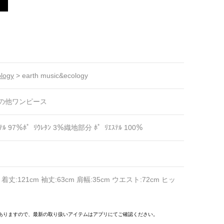
ology
>
earth music&ecology
の他ワンピース
ﾙ 97％ﾎ゜ﾘｳﾚﾀﾝ 3％織地部分 ﾎ゜ﾘｴｽﾃﾙ 100％
 着丈:121cm 袖丈:63cm 肩幅:35cm ウエスト:72cm ヒッ
ありますので、最新の取り扱いアイテムはアプリにてご確認ください。