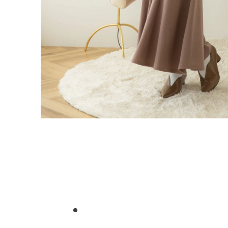
1
2
3
4
5
6
7
8
9
10
11
12
13
14
15
16
17
18
19
2