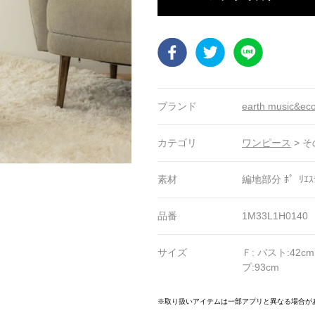
Facebook
Twitter
LINE
ブランド
earth music&ec
カテゴリ
ワンピース
>
そ
素材
編地部分 ﾎ゜ﾘｴｽﾃ
品番
1M33L1H0140
サイズ
Ｆ: バスト:42cm
プ:93cm
0
21
22
23
24
25
26
27
28
29
※取り扱いアイテムは一部アプリと異なる場合が