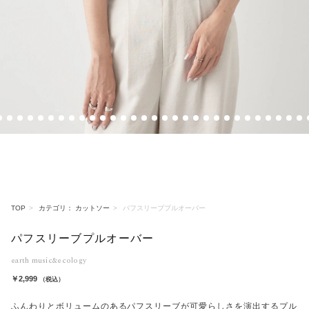
6
7
8
9
10
11
12
13
14
15
16
17
18
19
20
21
22
23
24
25
26
27
28
29
30
31
32
33
34
3
TOP
カテゴリ： カットソー
パフスリーブプルオーバー
パフスリーブプルオーバー
earth music&ecology
￥2,999
（税込）
ふんわりとボリュームのあるパフスリーブが可愛らしさを演出するプル