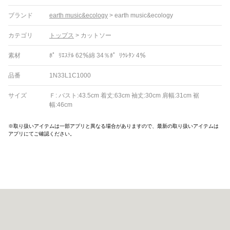
ブランド
earth music&ecology
>
earth music&ecology
カテゴリ
トップス
>
カットソー
素材
ﾎ゜ﾘｴｽﾃﾙ 62％綿 34％ﾎ゜ﾘｳﾚﾀﾝ 4％
品番
1N33L1C1000
サイズ
Ｆ: バスト:43.5cm 着丈:63cm 袖丈:30cm 肩幅:31cm 裾
幅:46cm
※取り扱いアイテムは一部アプリと異なる場合がありますので、最新の取り扱いアイテムは
アプリにてご確認ください。