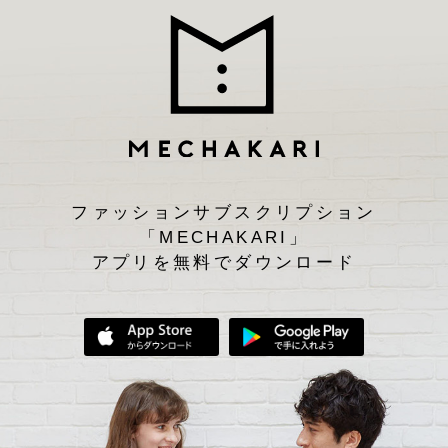
ファッションサブスクリプション
「MECHAKARI」
アプリを無料でダウンロード
App Storeからダウンロード
Google Play