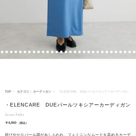
5
6
7
8
9
10
11
12
13
14
15
16
17
18
19
20
21
22
23
24
25
26
27
28
29
30
31
32
33
34
TOP
カテゴリ： カーディガン
・ELENCARE DUEパールツキシアーカーディガン
・ELENCARE DUEパールツキシアーカーディガン
Green Parks
￥4,950
（税込）
煌びやかなパール調があしらわれ、フェミニンなムードを高めるカーデ