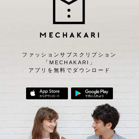
ファッションサブスクリプション
「MECHAKARI」
アプリを無料でダウンロード
App Storeからダウンロード
Google Play