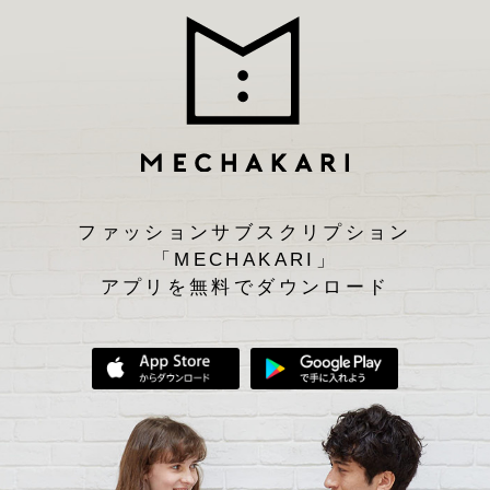
ファッションサブスクリプション
「MECHAKARI」
アプリを無料でダウンロード
App Storeからダウンロード
Google Play