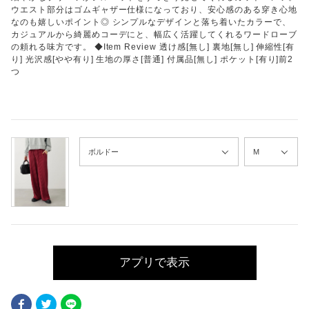
ウエスト部分はゴムギャザー仕様になっており、安心感のある穿き心地
なのも嬉しいポイント◎ シンプルなデザインと落ち着いたカラーで、
カジュアルから綺麗めコーデにと、幅広く活躍してくれるワードローブ
の頼れる味方です。 ◆Item Review 透け感[無し] 裏地[無し] 伸縮性[有
り] 光沢感[やや有り] 生地の厚さ[普通] 付属品[無し] ポケット[有り]前2
つ
アプリで表示
Facebook
Twitter
LINE