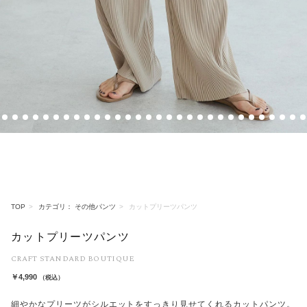
11
12
13
14
15
16
17
18
19
20
21
22
23
24
25
26
27
28
29
30
31
32
33
34
35
36
37
38
39
40
TOP
カテゴリ： その他パンツ
カットプリーツパンツ
カットプリーツパンツ
CRAFT STANDARD BOUTIQUE
￥4,990
（税込）
細やかなプリーツがシルエットをすっきり見せてくれるカットパンツ。