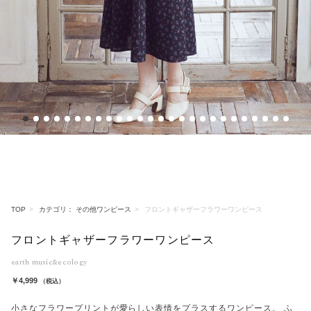
1
2
3
4
5
6
7
8
9
10
11
12
13
14
15
16
17
18
19
20
21
22
23
24
25
26
TOP
カテゴリ： その他ワンピース
フロントギャザーフラワーワンピース
フロントギャザーフラワーワンピース
earth music&ecology
￥4,999
（税込）
小さなフラワープリントが愛らしい表情をプラスするワンピース。 ふ