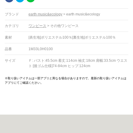
ブランド
earth music&ecology
>
earth music&ecology
カテゴリ
ワンピース
>
その他ワンピース
素材
[表生地]ポリエステル100％[裏生地]ポリエステル100％
品番
1M33L0H0100
サイズ
Ｆ: バスト:45.5cm 着丈:114cm 袖丈:18cm 肩幅:33.5cm ウエス
ト:[後ゴム仕様]74-84cm ヒップ:124cm
※取り扱いアイテムは一部アプリと異なる場合がありますので、最新の取り扱いアイテムは
アプリにてご確認ください。