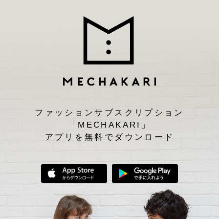
ファッションサブスクリプション
「MECHAKARI」
アプリを無料でダウンロード
App Storeからダウンロード
Google Play