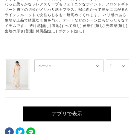
わっと柔らかなフレアスリーブもフェミニンなポイント。フロントギャ
ザーと胸下の切替がメリハリ感をプラス。裾に向かって豊かに広がるA
ラインシルエットで女性らしさも一層高めてくれます。 ハリ感のある
生地が上品で綺麗な印象を与え、デートなどのシーンにもぴったりなア
イテムです。 透け感[無し] 裏地[すべて有り] 伸縮性[無し] 光沢感[無し]
生地の厚さ[普通] 付属品[無し] ポケット[無し]
アプリで表示
Facebook
Twitter
LINE