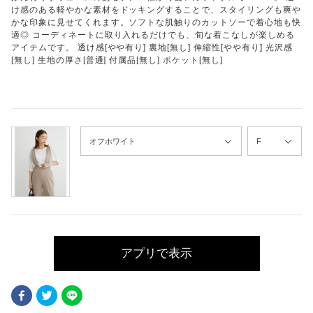
け感のある軽やかな素材をドッキングすることで、スタイリングも爽や
かな印象に見せてくれます。ソフトな肌触りのカットソーで着心地も快
適◎ コーディネートに取り入れるだけでも、旬な着こなしが楽しめる
アイテムです。 透け感[やや有り] 裏地[無し] 伸縮性[やや有り] 光沢感
[無し] 生地の厚さ[普通] 付属品[無し] ポケット[無し]
アプリで表示
Facebook
Twitter
LINE