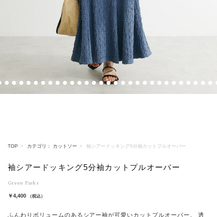
2
3
4
5
6
7
8
9
10
11
12
13
14
15
16
17
18
19
20
21
22
23
24
25
26
27
28
29
30
3
TOP
カテゴリ： カットソー
袖シアードッキング5分袖カットプルオーバー
袖シアードッキング5分袖カットプルオーバー
Green Parks
￥4,400
（税込）
ふんわりボリュームのあるシアー袖が可愛いカットプルオーバー。 透