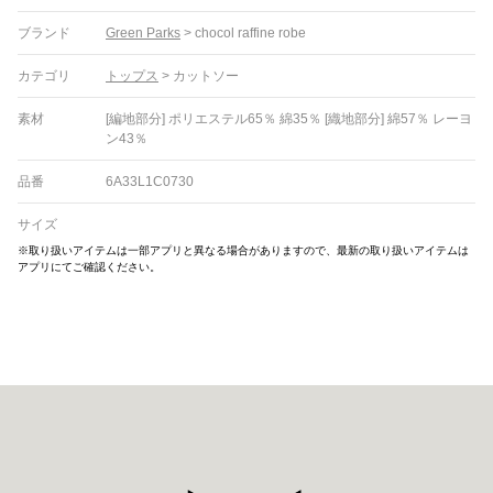
ブランド
Green Parks
>
chocol raffine robe
カテゴリ
トップス
>
カットソー
素材
[編地部分] ポリエステル65％ 綿35％ [織地部分] 綿57％ レーヨ
ン43％
品番
6A33L1C0730
サイズ
※取り扱いアイテムは一部アプリと異なる場合がありますので、最新の取り扱いアイテムは
アプリにてご確認ください。