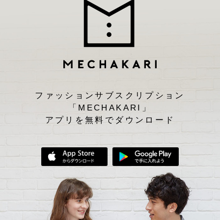
ファッションサブスクリプション
「MECHAKARI」
アプリを無料でダウンロード
App Storeからダウンロード
Google Play