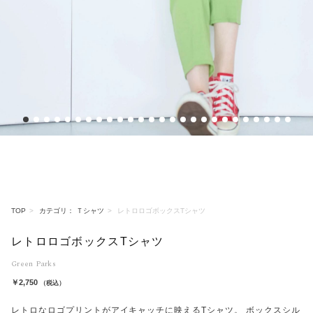
1
2
3
4
5
6
7
8
9
10
11
12
13
14
15
16
17
18
19
20
21
22
23
24
25
26
TOP
カテゴリ： Ｔシャツ
レトロロゴボックスTシャツ
レトロロゴボックスTシャツ
Green Parks
￥2,750
（税込）
レトロなロゴプリントがアイキャッチに映えるTシャツ。 ボックスシル