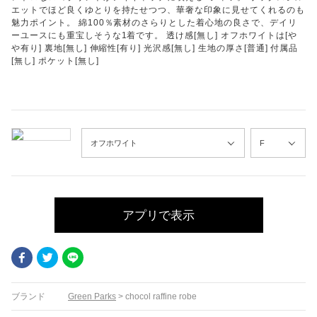
エットでほど良くゆとりを持たせつつ、華奢な印象に見せてくれるのも
魅力ポイント。 綿100％素材のさらりとした着心地の良さで、デイリ
ーユースにも重宝しそうな1着です。 透け感[無し] オフホワイトは[や
や有り] 裏地[無し] 伸縮性[有り] 光沢感[無し] 生地の厚さ[普通] 付属品
[無し] ポケット[無し]
アプリで表示
Facebook
Twitter
LINE
ブランド
Green Parks
>
chocol raffine robe