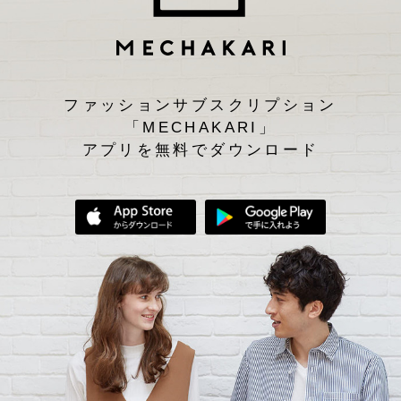
ファッションサブスクリプション
「MECHAKARI」
アプリを無料でダウンロード
App Storeからダウンロード
Google Play