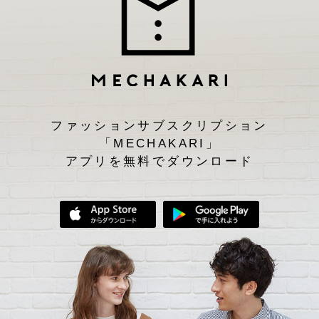
ファッションサブスクリプション
「MECHAKARI」
アプリを無料でダウンロード
App Storeからダウンロード
Google Play