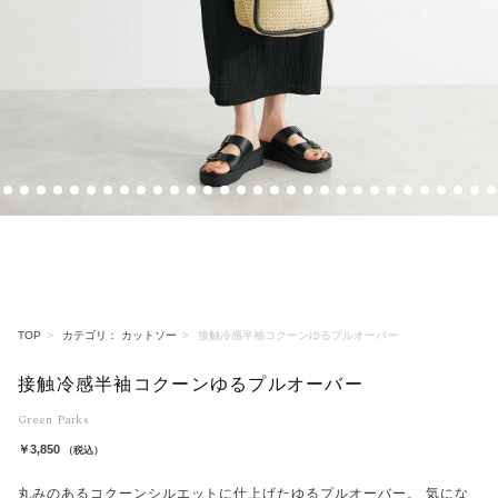
4
5
6
7
8
9
10
11
12
13
14
15
16
17
18
19
20
21
22
23
24
25
26
27
28
29
30
31
32
33
TOP
カテゴリ： カットソー
接触冷感半袖コクーンゆるプルオーバー
接触冷感半袖コクーンゆるプルオーバー
Green Parks
￥3,850
（税込）
丸みのあるコクーンシルエットに仕上げたゆるプルオーバー。 気にな