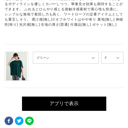
るボディラインを優しくカバーしつつ、華奢見せ効果も期待することが
できます。 ふれるとひんやり感じる接触冷感素材で着心地も快適に。
シンプルな無地で着回し力も高く、ワードローブの定番アイテムとして
も重宝しそう。 透け感[無し]※オフホワイトはやや有り 裏地[無し] 伸縮
性[有り] 光沢感[無し] 生地の厚さ[普通] 付属品[無し] ポケット[無し]
アプリで表示
Facebook
Twitter
LINE