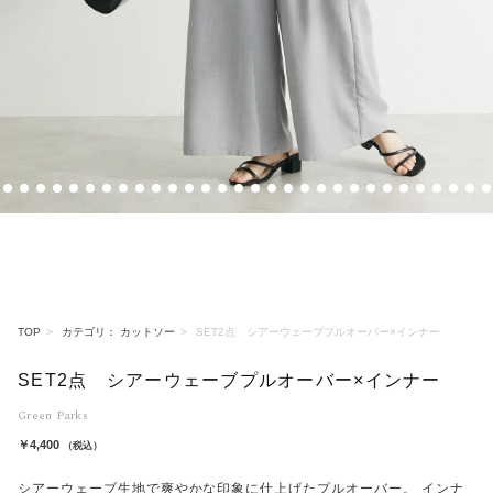
5
6
7
8
9
10
11
12
13
14
15
16
17
18
19
20
21
22
23
24
25
26
27
28
29
30
31
32
33
34
TOP
カテゴリ： カットソー
SET2点 シアーウェーブプルオーバー×インナー
SET2点 シアーウェーブプルオーバー×インナー
Green Parks
￥4,400
（税込）
シアーウェーブ生地で爽やかな印象に仕上げたプルオーバー。 インナ