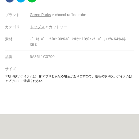
ブランド
Green Parks
>
chocol raffine robe
カテゴリ
トップス
>
カットソー
素材
ﾌ゜ﾙｵｰﾊ゛ｰ ﾅｲﾛﾝ 90％ﾎ゜ﾘｳﾚﾀﾝ 10％ｲﾝﾅｰ ﾎ゜ﾘｴｽﾃﾙ 64％綿
36％
品番
6A36L1C3700
サイズ
※取り扱いアイテムは一部アプリと異なる場合がありますので、最新の取り扱いアイテムは
アプリにてご確認ください。