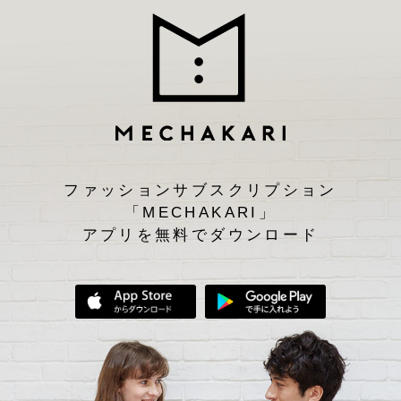
ファッションサブスクリプション
「MECHAKARI」
アプリを無料でダウンロード
App Storeからダウンロード
Google Play