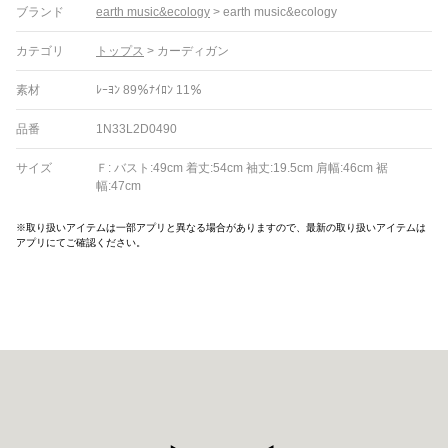
ブランド
earth music&ecology
>
earth music&ecology
カテゴリ
トップス
>
カーディガン
素材
ﾚｰﾖﾝ 89％ﾅｲﾛﾝ 11％
品番
1N33L2D0490
サイズ
Ｆ: バスト:49cm 着丈:54cm 袖丈:19.5cm 肩幅:46cm 裾
幅:47cm
※取り扱いアイテムは一部アプリと異なる場合がありますので、最新の取り扱いアイテムは
アプリにてご確認ください。