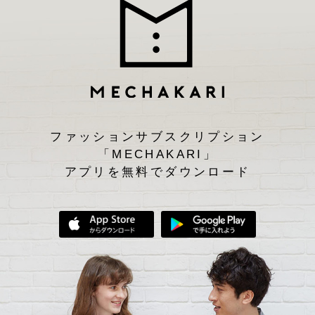
ファッションサブスクリプション
「MECHAKARI」
アプリを無料でダウンロード
App Storeからダウンロード
Google Play