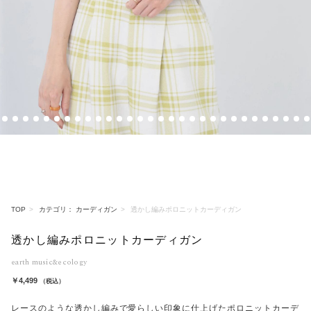
1
2
3
4
5
6
7
8
9
10
11
12
13
14
15
16
17
18
19
20
21
22
23
24
25
26
27
28
29
30
TOP
カテゴリ： カーディガン
透かし編みポロニットカーディガン
透かし編みポロニットカーディガン
earth music&ecology
￥4,499
（税込）
レースのような透かし編みで愛らしい印象に仕上げたポロニットカーデ