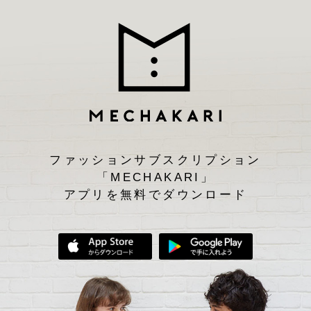
ファッションサブスクリプション
「MECHAKARI」
アプリを無料でダウンロード
App Storeからダウンロード
Google Play