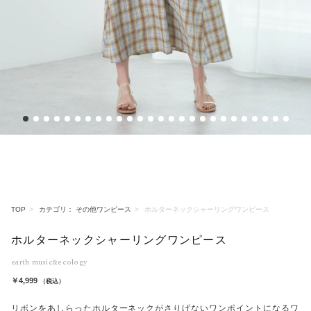
1
2
3
4
5
6
7
8
9
10
11
12
13
14
15
16
17
18
19
20
21
22
23
24
25
26
TOP
カテゴリ： その他ワンピース
ホルターネックシャーリングワンピース
ホルターネックシャーリングワンピース
earth music&ecology
￥4,999
（税込）
リボンをあしらったホルターネックがさりげないワンポイントになるワ