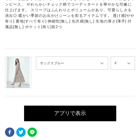
ンピース。 やわらかいチェック柄でコーディネートを華やかな印象に
仕上げます。 スリーブはふんわりとボリュームがあり、可愛らしさを
演出◎ 暖かい季節のお出かけシーンを彩るアイテムです。 透け感[やや
有り] 裏地[すべて有り] 伸縮性[無し] 光沢感[無し] 生地の厚さ[薄手] 付
属品[無し] ポケット[有り]前2つ
アプリで表示
Facebook
Twitter
LINE