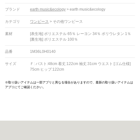
ブランド
earth music&ecology
>
earth music&ecology
カテゴリ
ワンピース
>
その他ワンピース
素材
[表生地] ポリエステル 65％ レーヨン 34％ ポリウレタン 1％
[裏生地] ポリエステル 100％
品番
1M36L0H0140
サイズ
Ｆ: バスト:48cm 着丈:122cm 袖丈:31cm ウエスト:[ゴム仕様]
75cm ヒップ:122cm
※取り扱いアイテムは一部アプリと異なる場合がありますので、最新の取り扱いアイテムは
アプリにてご確認ください。