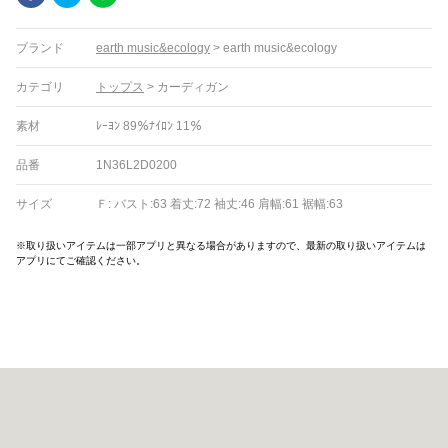
ブランド
earth music&ecology
>
earth music&ecology
カテゴリ
トップス
>
カーディガン
素材
ﾚｰﾖﾝ 89％ﾅｲﾛﾝ 11％
品番
1N36L2D0200
サイズ
Ｆ: バスト:63 着丈:72 袖丈:46 肩幅:61 裾幅:63
※取り扱いアイテムは一部アプリと異なる場合がありますので、最新の取り扱いアイテムは
アプリにてご確認ください。