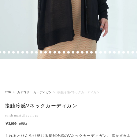
5
6
7
8
9
10
11
12
13
14
15
16
17
18
19
20
21
22
23
24
25
26
27
28
29
30
31
32
33
3
TOP
カテゴリ： カーディガン
接触冷感Vネックカーディガン
接触冷感Vネックカーディガン
earth music&ecology
￥3,999
（税込）
ふれるとひんやり感じる接触冷感のVネックカーディガン。 深めのVネ