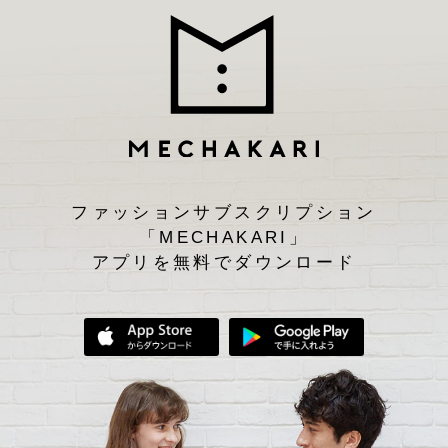
ファッションサブスクリプション
「MECHAKARI」
アプリを無料でダウンロード
App Storeからダウンロード
Google Play