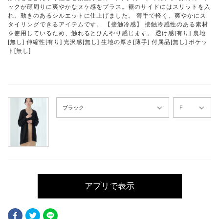
ックが顔周りに爽やかなヌケ感をプラス。裾のサイドにはスリットを入
れ、動きのあるシルエットに仕上げました。 薄手で軽く、爽やかにス
タイリングできるアイテムです。 【接触冷感】 接触冷感性のある素材
を使用しているため、触れるとひんやり感じます。 透け感[有り] 裏地
[無し] 伸縮性[有り] 光沢感[無し] 生地の厚さ[薄手] 付属品[無し] ポケッ
ト[無し]
アプリで表示
Facebook
Twitter
LINE