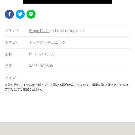
Facebook
Twitter
LINE
ブランド
Green Parks
>
chocol raffine robe
カテゴリ
トップス
>
チュニック
素材
ﾎ゜ﾘｴｽﾃﾙ 100％
品番
6A36L0G0600
サイズ
※取り扱いアイテムは一部アプリと異なる場合がありますので、最新の取り扱いアイテムは
アプリにてご確認ください。