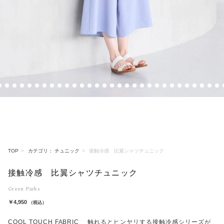
4
5
6
7
8
9
10
11
12
13
14
15
16
17
18
19
20
21
22
23
24
25
26
27
28
29
30
31
32
3
TOP
カテゴリ： チュニック
接触冷感 比翼シャツチュニック
接触冷感 比翼シャツチュニック
Green Parks
￥4,950
（税込）
COOL TOUCH FABRIC 触れるとヒンヤリする接触冷感シリーズが