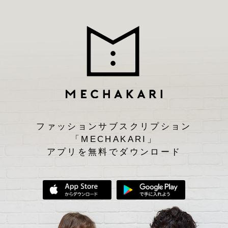
ファッションサブスクリプション
「MECHAKARI」
アプリを無料でダウンロード
App Storeからダウンロード
Google Play