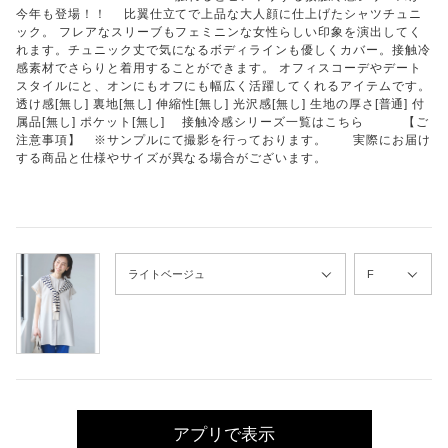
今年も登場！！ 比翼仕立てで上品な大人顔に仕上げたシャツチュニ
ック。 フレアなスリーブもフェミニンな女性らしい印象を演出してく
れます。チュニック丈で気になるボディラインも優しくカバー。接触冷
感素材でさらりと着用することができます。 オフィスコーデやデート
スタイルにと、オンにもオフにも幅広く活躍してくれるアイテムです。
透け感[無し] 裏地[無し] 伸縮性[無し] 光沢感[無し] 生地の厚さ[普通] 付
属品[無し] ポケット[無し] 接触冷感シリーズ一覧はこちら 【ご
注意事項】 ※サンプルにて撮影を行っております。 実際にお届け
する商品と仕様やサイズが異なる場合がございます。
アプリで表示