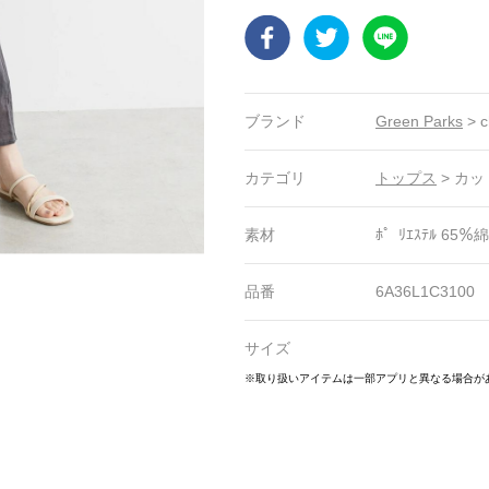
Facebook
Twitter
LINE
ブランド
Green Parks
>
c
カテゴリ
トップス
>
カッ
素材
ﾎ゜ﾘｴｽﾃﾙ 65％綿
品番
6A36L1C3100
サイズ
7
28
29
30
31
32
33
34
35
36
37
38
39
40
41
42
43
※取り扱いアイテムは一部アプリと異なる場合が