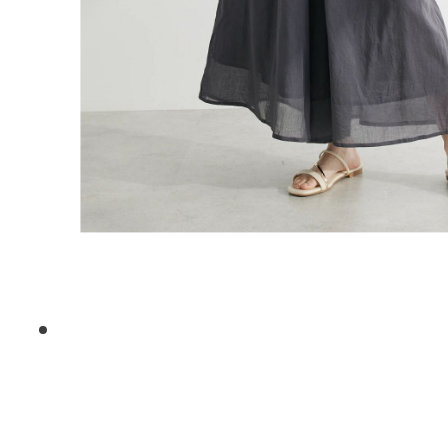
1
2
3
4
5
6
7
8
9
10
11
12
13
14
15
16
17
18
19
20
21
22
23
24
25
26
2