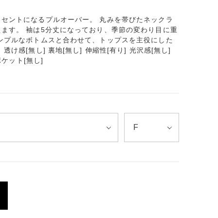
セントになるプルオーバー。 丸みを帯びたネックラ
ます。 袖は5分丈になっており、季節の変わり目に重
ンプルなボトムスと合わせて、トップスを主役にした
け感[無し] 裏地[無し] 伸縮性[有り] 光沢感[無し]
ポケット[無し]