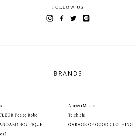
FOLLOW US
Instagram
Facebook
Twitter
Line
BRANDS
s
AnriettMusée
 FLEUR Petite Robe
Te chichi
TANDARD BOUTIQUE
GARAGE OF GOOD CLOTHING
os2