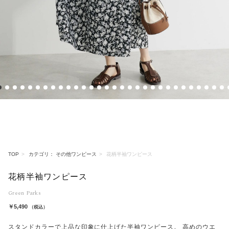
1
2
3
4
5
6
7
8
9
10
11
12
13
14
15
16
17
18
19
20
21
22
23
24
25
26
27
28
29
3
TOP
カテゴリ： その他ワンピース
花柄半袖ワンピース
花柄半袖ワンピース
Green Parks
￥5,490
（税込）
スタンドカラーで上品な印象に仕上げた半袖ワンピース。 高めのウエ