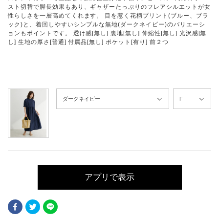
スト切替で脚長効果もあり、ギャザーたっぷりのフレアシルエットが女
性らしさを一層高めてくれます。 目を惹く花柄プリント(ブルー、ブラ
ック)と、着回しやすいシンプルな無地(ダークネイビー)のバリエーシ
ョンもポイントです。 透け感[無し] 裏地[無し] 伸縮性[無し] 光沢感[無
し] 生地の厚さ[普通] 付属品[無し] ポケット[有り] 前２つ
アプリで表示
Facebook
Twitter
LINE