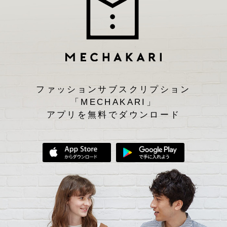
ファッションサブスクリプション
「MECHAKARI」
アプリを無料でダウンロード
App Storeからダウンロード
Google Play