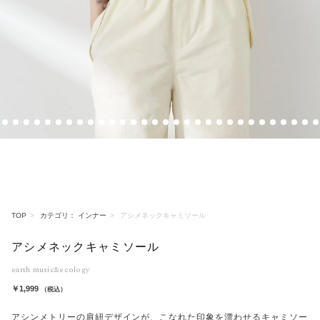
3
4
5
6
7
8
9
10
11
12
13
14
15
16
17
18
19
20
21
22
23
24
25
26
27
28
29
30
31
32
TOP
カテゴリ： インナー
アシメネックキャミソール
アシメネックキャミソール
earth music&ecology
￥1,999
（税込）
アシンメトリーの肩紐デザインが、こなれた印象を漂わせるキャミソー