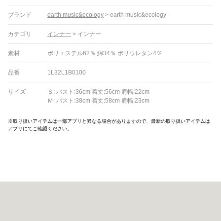
ブランド
earth music&ecology
>
earth music&ecology
カテゴリ
インナー
>
インナー
素材
ポリエステル62％ 綿34％ ポリウレタン4％
品番
1L32L1B0100
サイズ
Ｓ: バスト:36cm 着丈:56cm 肩幅:22cm
Ｍ: バスト:38cm 着丈:58cm 肩幅:23cm
※取り扱いアイテムは一部アプリと異なる場合がありますので、最新の取り扱いアイテムは
アプリにてご確認ください。