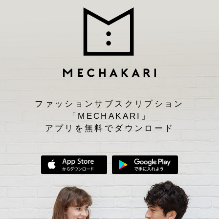
ファッションサブスクリプション
「MECHAKARI」
アプリを無料でダウンロード
App Storeからダウンロード
Google Play