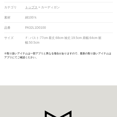
カテゴリ
トップス
>
カーディガン
素材
綿100％
品番
PA32L1D0100
サイズ
Ｆ: バスト:77cm 着丈:68cm 袖丈:19.5cm 肩幅:64cm 裾
幅:50.5cm
※取り扱いアイテムは一部アプリと異なる場合がありますので、最新の取り扱いアイテムは
アプリにてご確認ください。