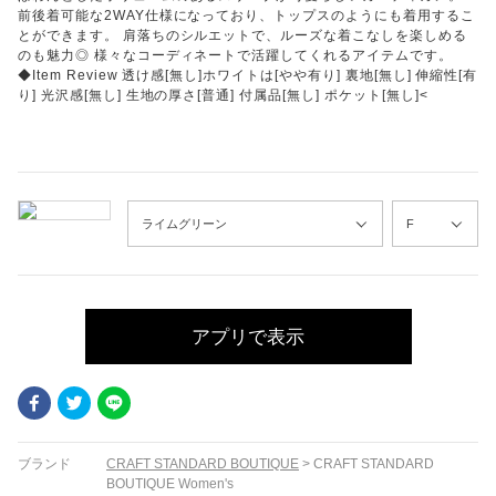
前後着可能な2WAY仕様になっており、トップスのようにも着用するこ
とができます。 肩落ちのシルエットで、ルーズな着こなしを楽しめる
のも魅力◎ 様々なコーディネートで活躍してくれるアイテムです。
◆Item Review 透け感[無し]ホワイトは[やや有り] 裏地[無し] 伸縮性[有
り] 光沢感[無し] 生地の厚さ[普通] 付属品[無し] ポケット[無し]<
アプリで表示
Facebook
Twitter
LINE
ブランド
CRAFT STANDARD BOUTIQUE
>
CRAFT STANDARD
BOUTIQUE Women's