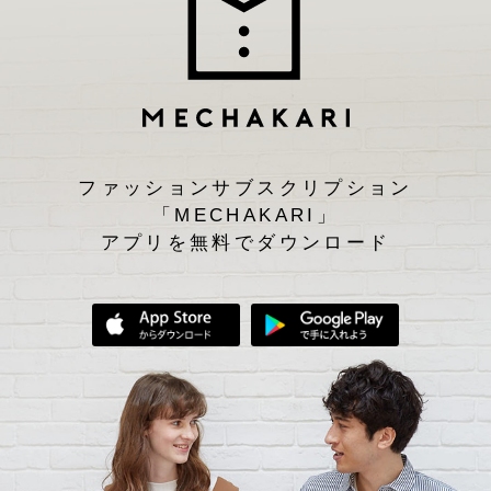
ファッションサブスクリプション
「MECHAKARI」
アプリを無料でダウンロード
App Storeからダウンロード
Google Play