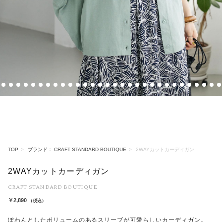
11
12
13
14
15
16
17
18
19
20
21
22
23
24
25
26
27
28
29
30
31
32
33
34
35
36
37
38
39
40
TOP
ブランド： CRAFT STANDARD BOUTIQUE
2WAYカットカーディガン
2WAYカットカーディガン
CRAFT STANDARD BOUTIQUE
￥2,890
（税込）
ぽわんとしたボリュームのあるスリーブが可愛らしいカーディガン。