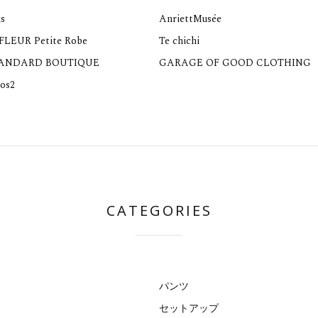
s
AnriettMusée
 FLEUR Petite Robe
Te chichi
TANDARD BOUTIQUE
GARAGE OF GOOD CLOTHING
os2
CATEGORIES
パンツ
セットアップ