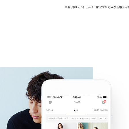
3
34
35
36
37
38
39
40
41
42
43
44
45
46
47
48
49
50
51
52
53
54
55
※取り扱いアイテムは一部アプリと異なる場合が