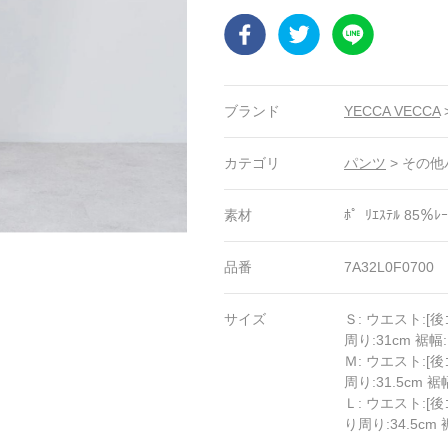
Facebook
Twitter
LINE
ブランド
YECCA VECCA
カテゴリ
パンツ
>
その他
素材
ﾎ゜ﾘｴｽﾃﾙ 85％ﾚ
品番
7A32L0F0700
サイズ
Ｓ: ウエスト:[後
周り:31cm 裾幅:
Ｍ: ウエスト:[後
周り:31.5cm 裾幅
Ｌ: ウエスト:[後
り周り:34.5cm 