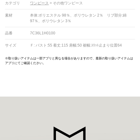
カテゴリ
ワンピース
>
その他ワンピース
素材
本体:ポリエステル 98％、ポリウレタン 2％ リブ部分:綿
97％、ポリウレタン 3％
品番
7C36L1H0100
サイズ
Ｆ: バスト:55 着丈:115 肩幅:50 裾幅:ｽﾘｯﾄ止まり位置64
※取り扱いアイテムは一部アプリと異なる場合がありますので、最新の取り扱いアイテムは
アプリにてご確認ください。