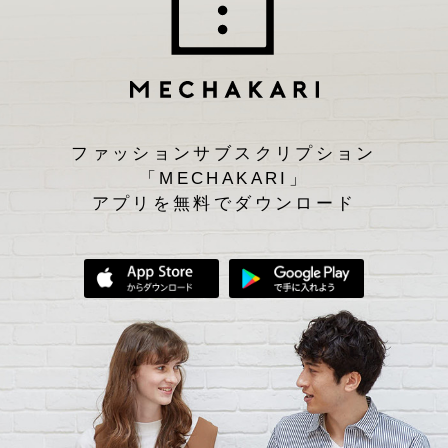
ファッションサブスクリプション
「MECHAKARI」
アプリを無料でダウンロード
App Storeからダウンロード
Google Play