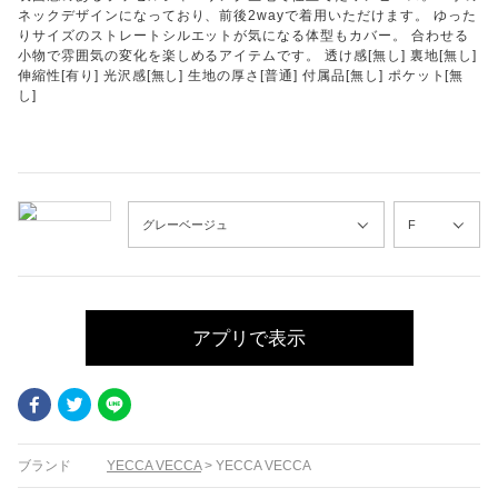
ネックデザインになっており、前後2wayで着用いただけます。 ゆった
りサイズのストレートシルエットが気になる体型もカバー。 合わせる
小物で雰囲気の変化を楽しめるアイテムです。 透け感[無し] 裏地[無し]
伸縮性[有り] 光沢感[無し] 生地の厚さ[普通] 付属品[無し] ポケット[無
し]
アプリで表示
Facebook
Twitter
LINE
ブランド
YECCA VECCA
>
YECCA VECCA