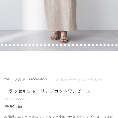
3
4
5
6
7
8
9
10
11
12
13
14
15
16
17
18
19
20
21
22
23
24
25
26
27
28
29
30
31
32
TOP
ブランド： YECCA VECCA
・ラッセルシャーリングカットワンピース
・ラッセルシャーリングカットワンピース
YECCA VECCA
￥9,990
（税込）
表面感のあるラッセルシャーリング生地で仕立てたワンピース。 V字の