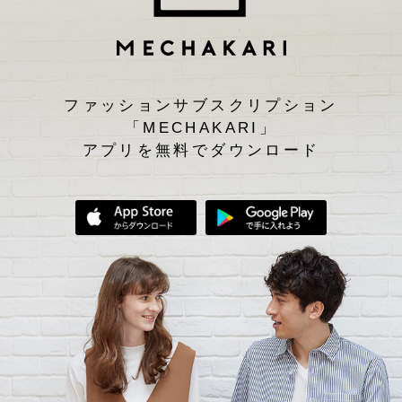
ファッションサブスクリプション
「MECHAKARI」
アプリを無料でダウンロード
App Storeからダウンロード
Google Play