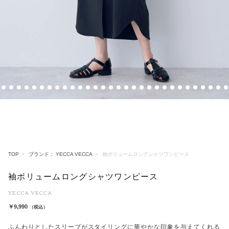
4
5
6
7
8
9
10
11
12
13
14
15
16
17
18
19
20
21
22
23
24
25
26
27
28
29
30
31
32
33
TOP
ブランド： YECCA VECCA
袖ボリュームロングシャツワンピース
袖ボリュームロングシャツワンピース
YECCA VECCA
￥9,990
（税込）
ふんわりとしたスリーブがスタイリングに華やかな印象を与えてくれる