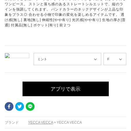
ワンピース。 ストンと落ち感のあるストレートシルエットで、縦のラ
インを強調してくれます。 バンドカラーのネックデザインが上品な印
象をプラス◎ 合わせる小物で印象の変化を楽しめるアイテムです。 透
け感[無し] 裏地[無し] 伸縮性[やや有り] 光沢感[やや有り] 生地の厚さ[普
通] 付属品[無し] ポケット[有り] 前２つ
アプリで表示
Facebook
Twitter
LINE
ブランド
YECCA VECCA
>
YECCA VECCA