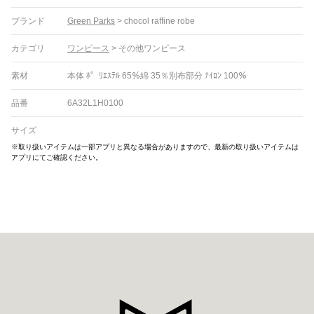
ブランド
Green Parks
>
chocol raffine robe
カテゴリ
ワンピース
>
その他ワンピース
素材
本体 ﾎ゜ﾘｴｽﾃﾙ 65％綿 35％別布部分 ﾅｲﾛﾝ 100％
品番
6A32L1H0100
サイズ
※取り扱いアイテムは一部アプリと異なる場合がありますので、最新の取り扱いアイテムは
アプリにてご確認ください。