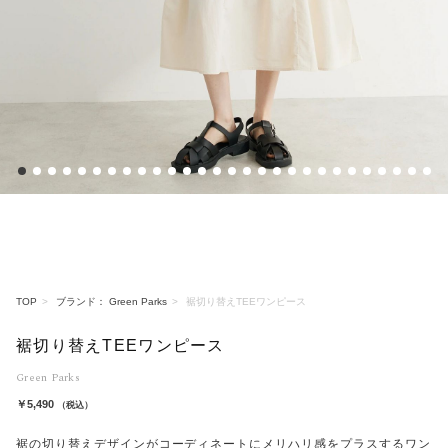
1
2
3
4
5
6
7
8
9
10
11
12
13
14
15
16
17
18
19
20
21
22
23
24
25
26
27
28
TOP
ブランド： Green Parks
裾切り替えTEEワンピース
裾切り替えTEEワンピース
Green Parks
￥5,490
（税込）
裾の切り替えデザインがコーディネートにメリハリ感をプラスするワン