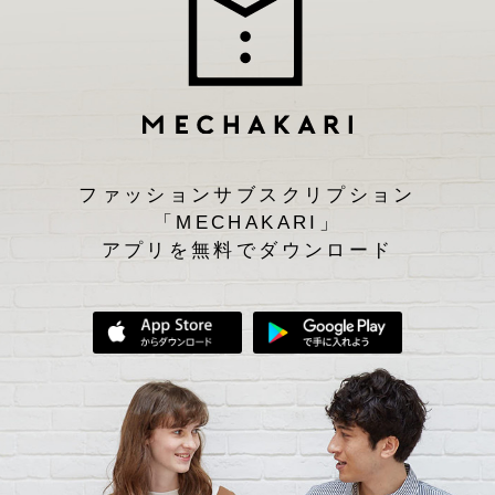
ファッションサブスクリプション
「MECHAKARI」
アプリを無料でダウンロード
App Storeからダウンロード
Google Play