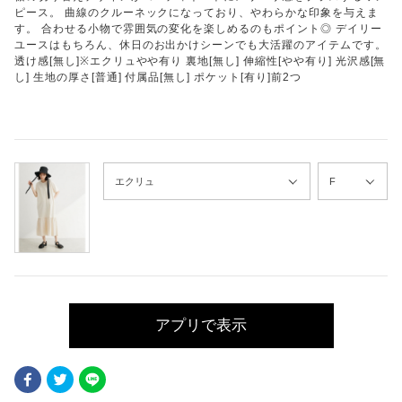
ピース。 曲線のクルーネックになっており、やわらかな印象を与えま
す。 合わせる小物で雰囲気の変化を楽しめるのもポイント◎ デイリー
ユースはもちろん、休日のお出かけシーンでも大活躍のアイテムです。
透け感[無し]※エクリュやや有り 裏地[無し] 伸縮性[やや有り] 光沢感[無
し] 生地の厚さ[普通] 付属品[無し] ポケット[有り]前2つ
アプリで表示
Facebook
Twitter
LINE