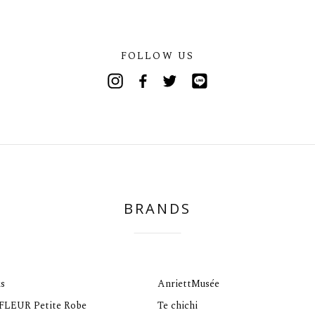
FOLLOW US
Instagram
Facebook
Twitter
Line
BRANDS
s
AnriettMusée
 FLEUR Petite Robe
Te chichi