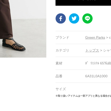
Facebook
Twitter
LINE
ブランド
Green Parks
>
c
カテゴリ
トップス
>
シャ
素材
ﾎ゜ﾘｴｽﾃﾙ 65％綿
品番
6A31L0A1000
サイズ
3
24
25
26
27
28
29
30
31
32
33
34
35
※取り扱いアイテムは一部アプリと異なる場合が