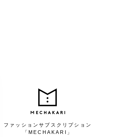
MEC
ファッションサブスクリプション
「MECHAKARI」