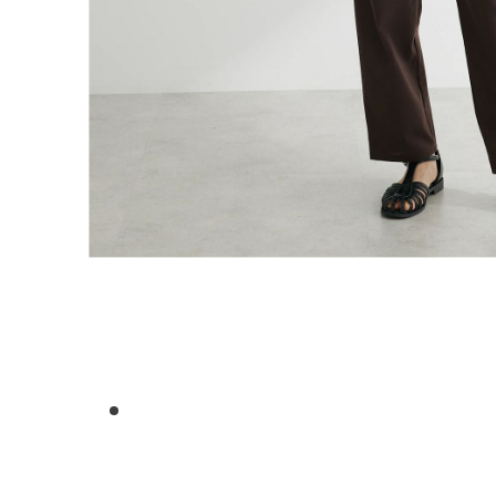
1
2
3
4
5
6
7
8
9
10
11
12
13
14
15
16
17
18
19
20
21
22
2