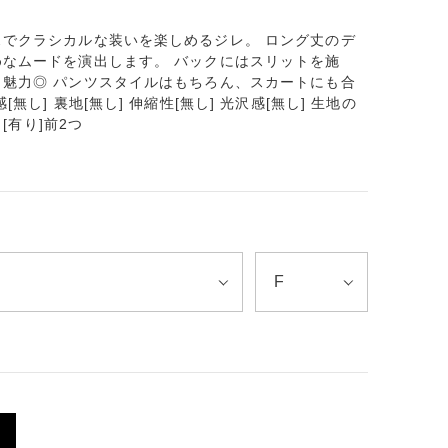
でクラシカルな装いを楽しめるジレ。 ロング丈のデ
なムードを演出します。 バックにはスリットを施
魅力◎ パンツスタイルはもちろん、スカートにも合
し] 裏地[無し] 伸縮性[無し] 光沢感[無し] 生地の
ット[有り]前2つ