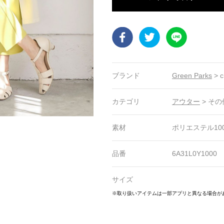
Facebook
Twitter
LINE
ブランド
Green Parks
>
c
カテゴリ
アウター
>
その
素材
ポリエステル10
品番
6A31L0Y1000
サイズ
8
19
20
21
22
23
24
25
※取り扱いアイテムは一部アプリと異なる場合が