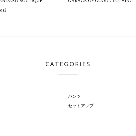
TANDARD BOUTIQUE
GARAGE OF GOOD CLOTHING
os2
CATEGORIES
パンツ
セットアップ