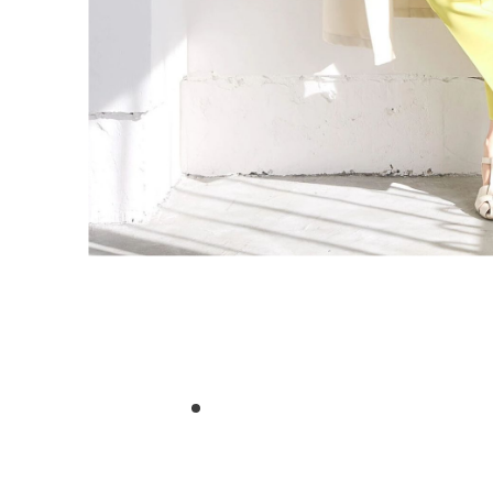
1
2
3
4
5
6
7
8
9
10
11
12
13
14
15
16
17
1