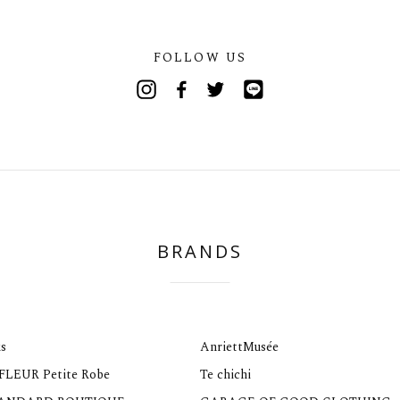
FOLLOW US
Instagram
Facebook
Twitter
Line
BRANDS
s
AnriettMusée
 FLEUR Petite Robe
Te chichi