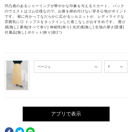
凹凸感のあるシャーリングが華やかな印象を与えるスカート。 バック
のウエストはゴム仕様なので、お腹を締め付けない穿き心地がポイント
です。 裾に向かってなだらかに広がるシルエットが、レディライクな
雰囲気に◎ トップスをタックインした着こなしがおすすめです。 透け
感[無し] 裏地[すべて有り] 伸縮性[有り] 光沢感[無し] 生地の厚さ[普通]
付属品[無し] ポケット[有り]前2つ
アプリで表示
Facebook
Twitter
LINE