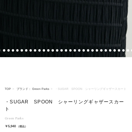
1
2
3
4
5
6
7
8
9
10
11
12
13
14
15
16
17
18
19
20
21
22
23
24
25
26
27
28
29
3
TOP
ブランド： Green Parks
・SUGAR SPOON シャーリングギャザースカート
・SUGAR SPOON シャーリングギャザースカー
ト
Green Parks
￥5,940
（税込）