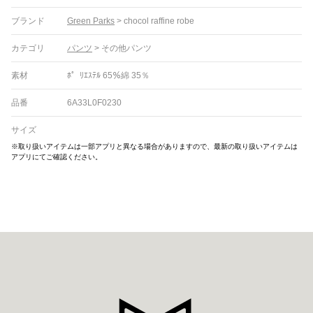
ブランド
Green Parks
>
chocol raffine robe
カテゴリ
パンツ
>
その他パンツ
素材
ﾎ゜ﾘｴｽﾃﾙ 65％綿 35％
品番
6A33L0F0230
サイズ
※取り扱いアイテムは一部アプリと異なる場合がありますので、最新の取り扱いアイテムは
アプリにてご確認ください。