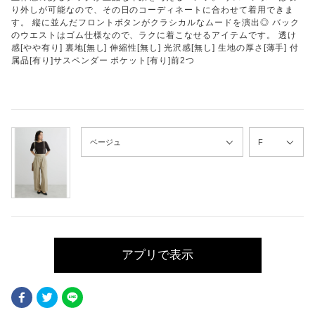
り外しが可能なので、その日のコーディネートに合わせて着用できま
す。 縦に並んだフロントボタンがクラシカルなムードを演出◎ バック
のウエストはゴム仕様なので、ラクに着こなせるアイテムです。 透け
感[やや有り] 裏地[無し] 伸縮性[無し] 光沢感[無し] 生地の厚さ[薄手] 付
属品[有り]サスペンダー ポケット[有り]前2つ
アプリで表示
Facebook
Twitter
LINE