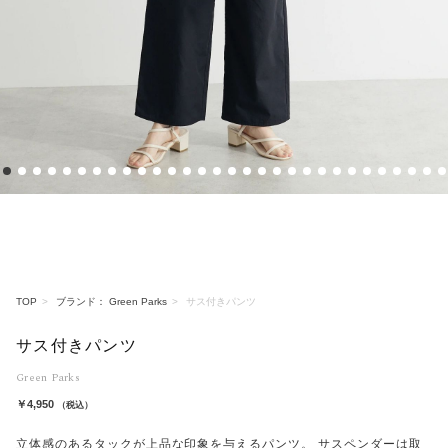
1
2
3
4
5
6
7
8
9
10
11
12
13
14
15
16
17
18
19
20
21
22
23
24
25
26
27
28
29
TOP
ブランド： Green Parks
サス付きパンツ
サス付きパンツ
Green Parks
￥4,950
（税込）
立体感のあるタックが上品な印象を与えるパンツ。 サスペンダーは取