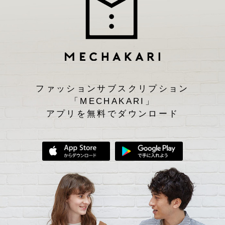
ファッションサブスクリプション
「MECHAKARI」
アプリを無料でダウンロード
App Storeからダウンロード
Google Play