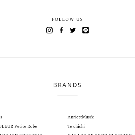
FOLLOW US
Instagram
Facebook
Twitter
Line
BRANDS
s
AnriettMusée
 FLEUR Petite Robe
Te chichi