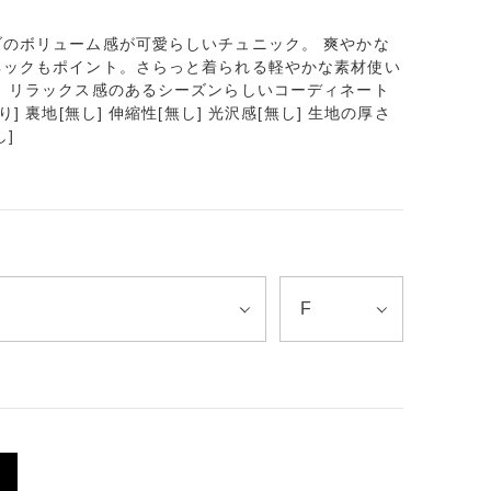
のボリューム感が可愛らしいチュニック。 爽やかな
ネックもポイント。さらっと着られる軽やかな素材使い
 リラックス感のあるシーズンらしいコーディネート
 裏地[無し] 伸縮性[無し] 光沢感[無し] 生地の厚さ
し]