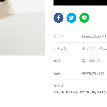
Facebook
Twitter
LINE
ブランド
Green Parks
>
G
カテゴリ
トップス
>
チュ
素材
再生繊維(セルロー
品番
6P33L0G0130
サイズ
20
21
22
23
24
25
26
27
28
※取り扱いアイテムは一部アプリと異なる場合が