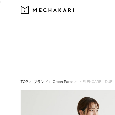
{
MECHAKARI
TOP
ブランド： Green Parks
・ELENCARE D