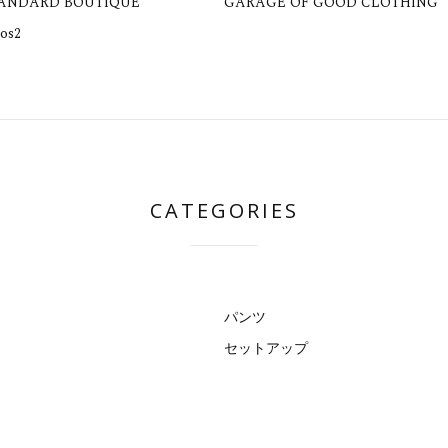
TANDARD BOUTIQUE
GARAGE OF GOOD CLOTHING
os2
CATEGORIES
パンツ
セットアップ