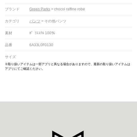
ブランド
Green Parks
>
chocol raffine robe
カテゴリ
パンツ
>
その他パンツ
素材
ﾎ゜ﾘｴｽﾃﾙ 100％
品番
6A33L0F0130
サイズ
※取り扱いアイテムは一部アプリと異なる場合がありますので、最新の取り扱いアイテムは
アプリにてご確認ください。