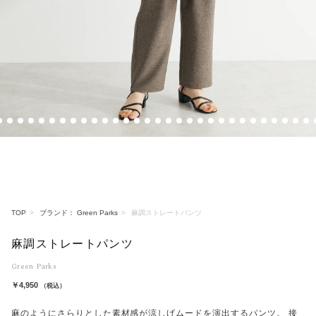
4
5
6
7
8
9
10
11
12
13
14
15
16
17
18
19
20
21
22
23
24
25
26
27
28
29
30
31
32
3
TOP
ブランド： Green Parks
麻調ストレートパンツ
麻調ストレートパンツ
Green Parks
￥4,950
（税込）
麻のようにさらりとした素材感が涼しげムードを演出するパンツ。 接