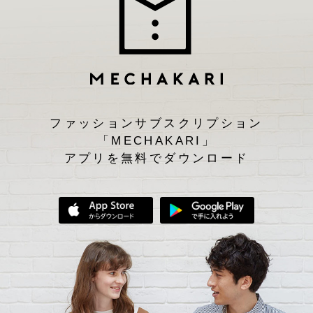
ファッションサブスクリプション
「MECHAKARI」
アプリを無料でダウンロード
App Storeからダウンロード
Google Play