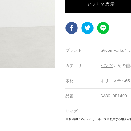
アプリで表示
Facebook
Twitter
LINE
ブランド
Green Parks
>
c
カテゴリ
パンツ
>
その他
素材
ポリエステル65
品番
6A36L0F1400
サイズ
9
20
21
22
23
24
25
26
27
※取り扱いアイテムは一部アプリと異なる場合が