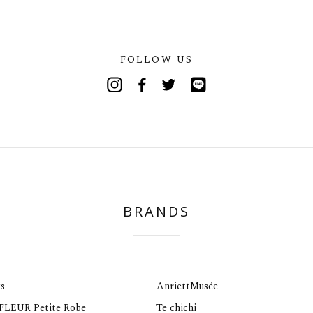
FOLLOW US
Instagram
Facebook
Twitter
Line
BRANDS
s
AnriettMusée
 FLEUR Petite Robe
Te chichi