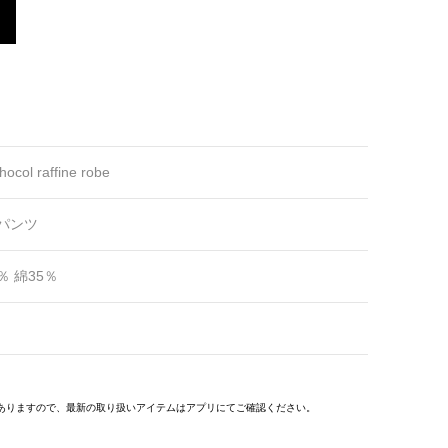
hocol raffine robe
パンツ
％ 綿35％
ありますので、最新の取り扱いアイテムはアプリにてご確認ください。