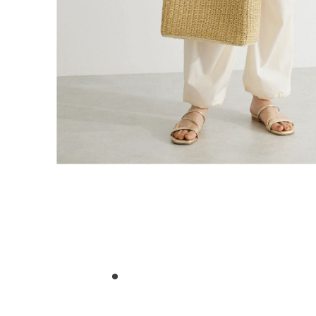
1
2
3
4
5
6
7
8
9
10
11
12
13
14
15
16
17
18
1