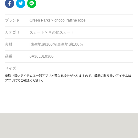
Facebook
Twitter
LINE
ブランド
Green Parks
>
chocol raffine robe
カテゴリ
スカート
>
その他スカート
素材
[表生地]綿100％[裏生地]綿100％
品番
6A36L0L0300
サイズ
※取り扱いアイテムは一部アプリと異なる場合がありますので、最新の取り扱いアイテムは
アプリにてご確認ください。