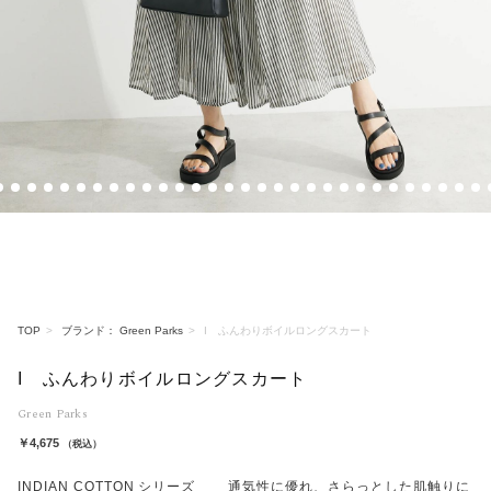
2
3
4
5
6
7
8
9
10
11
12
13
14
15
16
17
18
19
20
21
22
23
24
25
26
27
28
29
30
3
TOP
ブランド： Green Parks
I ふんわりボイルロングスカート
I ふんわりボイルロングスカート
Green Parks
￥4,675
（税込）
INDIAN COTTON シリーズ 通気性に優れ、さらっとした肌触りに