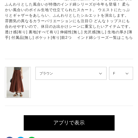
ふんわりとした風合いが特徴のインド綿シリーズが今年も登場！ 柔ら
かい風合いのボイル生地で仕立てられたスカート。 ウエストにたっぷ
りとギャザーをあしらい、ふんわりとしたシルエットを演出します。
雰囲気の異なるカラーバリエーションにも注目◎ どんなトップスにも
合わせやすいので、休日のお出かけシーンに重宝したいアイテムです。
透け感[有り] 裏地[すべて有り] 伸縮性[無し] 光沢感[無し] 生地の厚さ[薄
手] 付属品[無し] ポケット[有り]前2つ インド綿シリーズ一覧はこちら
アプリで表示