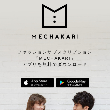
ファッションサブスクリプション
「MECHAKARI」
アプリを無料でダウンロード
App Storeからダウンロード
Google Play